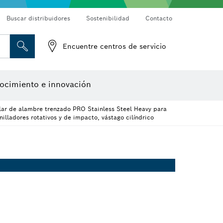
Buscar distribuidores
Sostenibilidad
Contacto
ojas de lija
Puntas de atornillar, llaves para tuercas y llaves tubo
Perforación con diamantes, corte y desbaste
Discos de corte, discos de desbaste y cepillos de alambre
Fresas para router y cuchillos de cepillo
Encuentre centros de servicio
Cámaras de inspección
Detectores de materiales
Medidores de ángulos e inclinómetros
Herramientas de diseño
ocimiento e innovación
ular de alambre trenzado PRO Stainless Steel Heavy para
nilladores rotativos y de impacto, vástago cilíndrico