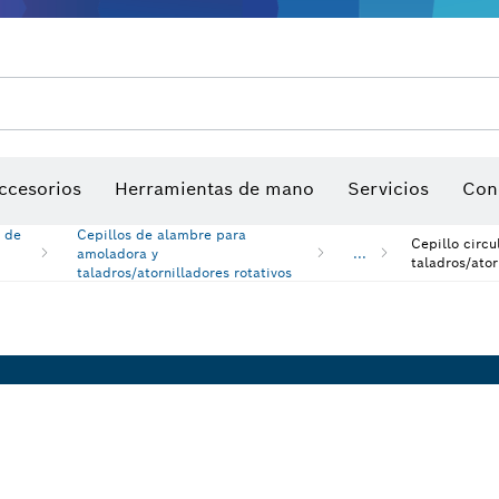
ios para multiherramienta
ccesorios de máquinas
Hojas de sierra y sierras de corona
Sitio de trabajo interactivo
Discos de lija, bandas de lija y h
ccesorios
Herramientas de mano
Servicios
Con
s de
Cepillos de alambre para
Cepillo circ
amoladora y
...
taladros/ator
taladros/atornilladores rotativos