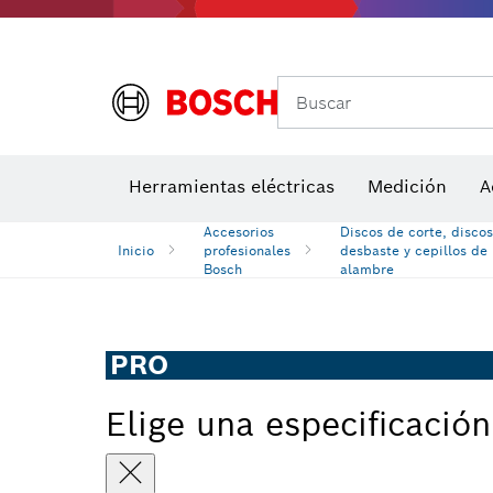
Accesor
A
Buscar
Detectores de temperatura y cámaras térmicas
Herramientas eléctricas
Medición
A
Accesorios
Discos de corte, disco
Inicio
profesionales
desbaste y cepillos de
Bosch
alambre
PRO
Elige una especificación