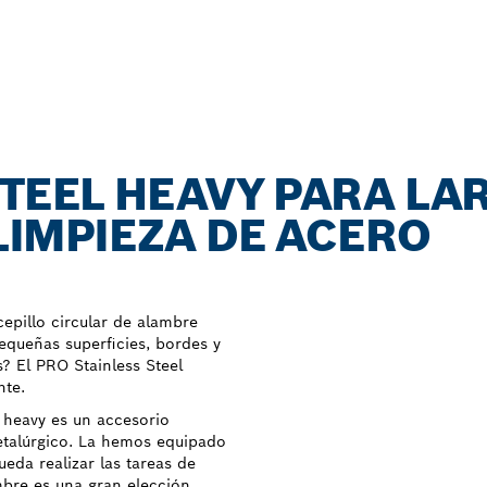
STEEL HEAVY PARA LA
 LIMPIEZA DE ACERO
epillo circular de alambre
queñas superficies, bordes y
? El PRO Stainless Steel
nte.
l heavy es un accesorio
etalúrgico. La hemos equipado
da realizar las tareas de
ambre es una gran elección