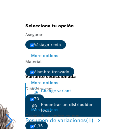
Selecciona tu opción
Asegurar
Vástago recto
More options
Material
Alambre trenzado
Variante seleccionada
More options
Diámetro mm
Change variant
70
Encontrar un distribuidor
More options
local
Grosor del alambre en mm
Resumen de variaciones
(1)
0,35