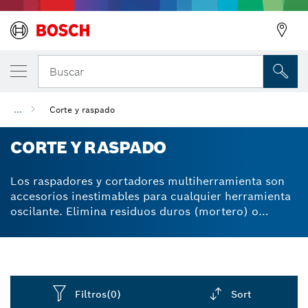
Buscar
...
Corte y raspado
CORTE Y RASPADO
Los raspadores y cortadores multiherramienta son
accesorios inestimables para cualquier herramienta
oscilante. Elimina residuos duros (mortero) o
blandos (pegamento, pintura sobre madera) con
nuestros raspadores multiherramienta. Las cuchillas
raspadoras multiherramienta resistentes a la flexión
eliminan los residuos solidificados de los materiales
con rapidez y facilidad. Las hojas de corte oscilantes
Filtros
(0)
Sort
combinan filos de cuchilla de tracción y de empuje