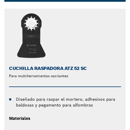
para conseguir un accesorio de corte versátil en
Dropdown
alfombras, linóleo o césped artificial. Nuestro
closed
soporte Starlock da como resultado una
transferencia de potencia óptima y un práctico
cambio de hoja de corte multiherramienta. Prueba
las hojas raspadoras y de corte multiherramienta de
Bosch para raspar y cortar material de forma eficaz
y sin esfuerzo.
CUCHILLA RASPADORA ATZ 52 SC
Para multiherramientas oscilantes
Diseñado para raspar el mortero, adhesivos para
baldosas y pegamento para alfombras
Materiales