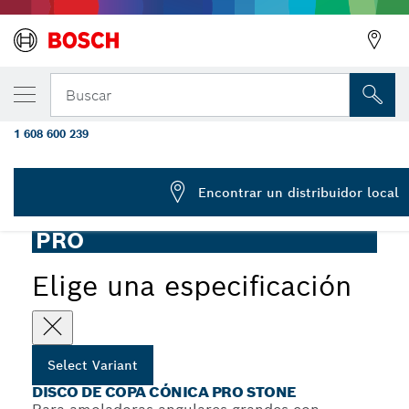
Amoladora de copa cónica PRO Stone, 90 x
Buscar
G24
Disco de copa cónica PRO Stone para amoladoras en
1 608 600 239
...
húmedo, amoladoras angulares grandes, orificio de 22,23
mm
Encontrar un distribuidor local
PRO
Elige una especificación
Select Variant
DISCO DE COPA CÓNICA PRO STONE