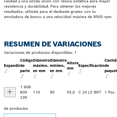
calidad y una sólida unión con resina sintética para mayor
resistencia y durabilidad. Para obtener los mejores
resultados, utilízala para el desbaste grueso con tu
amoladora de banco a una velocidad máxima de 8500 rpm.
RESUMEN DE VARIACIONES
Variaciones de productos disponibles:
1
Código
Diámetro
Diámetro
Cantid
Altura
Expandir
de
máximo,
mínimo,
Especificación
de
mm
parte
en mm
en mm
paquet
1 608
600
110
90
55,0
C 24 L5 BRT
1 Pzs.
239
de
productos