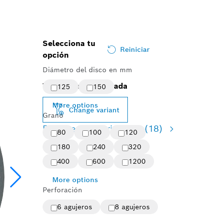
Selecciona tu
Reiniciar
opción
Diámetro del disco en mm
Variante seleccionada
125
150
More options
Change variant
Grano
Resumen de variaciones
(18)
80
100
120
180
240
320
400
600
1200
More options
Perforación
6 agujeros
8 agujeros