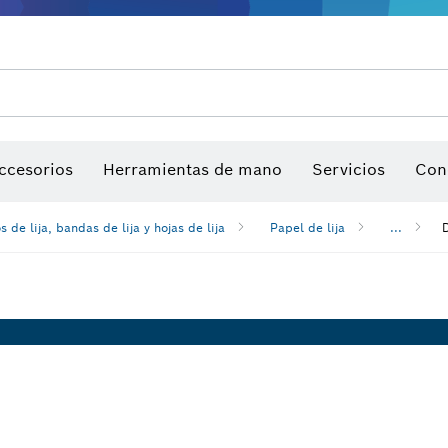
ios para multiherramienta
ccesorios de máquinas
Hojas de sierra y sierras de corona
Sitio de trabajo interactivo
Discos de lija, bandas de lija y h
ccesorios
Herramientas de mano
Servicios
Con
s de lija, bandas de lija y hojas de lija
Papel de lija
...
D