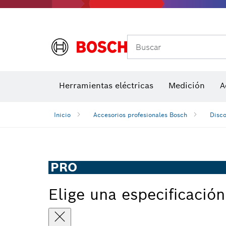
Accesor
A
Buscar
Detectores de temperatura y cámaras térmicas
Herramientas eléctricas
Medición
A
Inicio
Accesorios profesionales Bosch
Disco
PRO
Elige una especificación