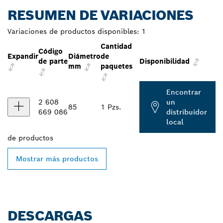
RESUMEN DE VARIACIONES
Variaciones de productos disponibles:
1
Cantidad
Código
Expandir
Diámetro
de
de parte
Disponibilidad
mm
paquetes
Encontrar
2 608
un
85
1 Pzs.
669 086
distribuidor
local
de
productos
Mostrar más productos
DESCARGAS