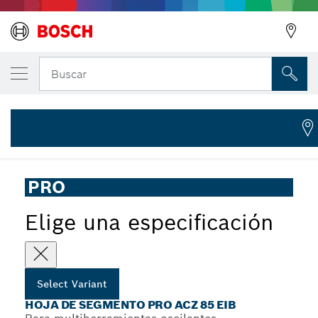
Hoja de multiherramienta PRO ACZ 85 EIB
Buscar
2 608 669 086
...
Hoja de segmento PRO ACZ 85 EIB
PRO
Elige una especificación
Select Variant
HOJA DE SEGMENTO PRO ACZ 85 EIB