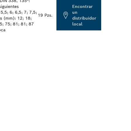
DIN 338, 135°:
siguientes
Encontrar
5,5; 6; 6,5; 7; 7,5;
un
19 Pzs.
as (mm): 12; 18;
distribuidor
75; 75; 81; 81; 87
local
oca