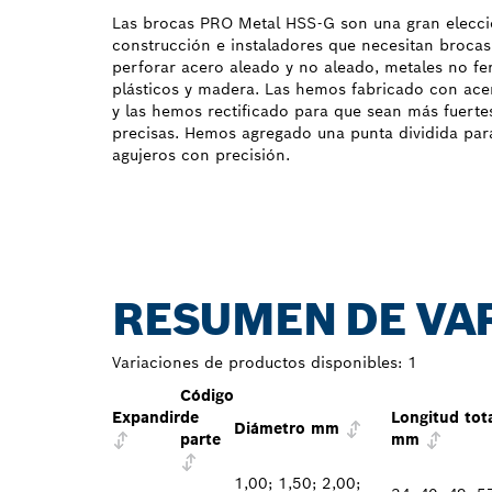
Las brocas PRO Metal HSS-G son una gran elecció
construcción e instaladores que necesitan brocas
perforar acero aleado y no aleado, metales no fer
plásticos y madera. Las hemos fabricado con ace
y las hemos rectificado para que sean más fuertes,
precisas. Hemos agregado una punta dividida para 
agujeros con precisión.
RESUMEN DE VA
Variaciones de productos disponibles:
1
Código
Expandir
de
Longitud tot
Diámetro mm
parte
mm
1,00; 1,50; 2,00;