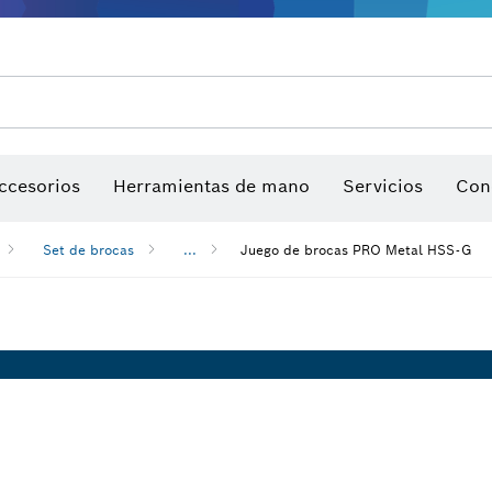
ios para multiherramienta
ccesorios de máquinas
Hojas de sierra y sierras de corona
Sitio de trabajo interactivo
Discos de lija, bandas de lija y h
ccesorios
Herramientas de mano
Servicios
Con
Set de brocas
...
Juego de brocas PRO Metal HSS-G