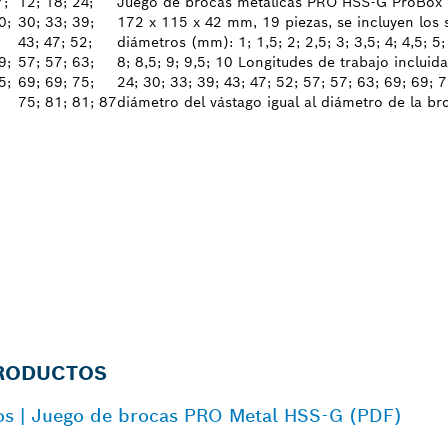
7;
12; 18; 24;
Juego de brocas metálicas PRO HSS-G ProBox 
0;
30; 33; 39;
172 x 115 x 42 mm, 19 piezas, se incluyen los 
43; 47; 52;
diámetros (mm): 1; 1,5; 2; 2,5; 3; 3,5; 4; 4,5; 5; 
9;
57; 57; 63;
8; 8,5; 9; 9,5; 10 Longitudes de trabajo incluid
5;
69; 69; 75;
24; 30; 33; 39; 43; 47; 52; 57; 57; 63; 69; 69; 
75; 81; 81; 87
diámetro del vástago igual al diámetro de la br
PRODUCTOS
tos | Juego de brocas PRO Metal HSS-G (PDF)