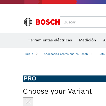
Accesor
A
Buscar
Detectores de temperatura y cámaras térmicas
Herramientas eléctricas
Medición
A
Inicio
Accesorios profesionales Bosch
Sets
PRO
Choose your Variant