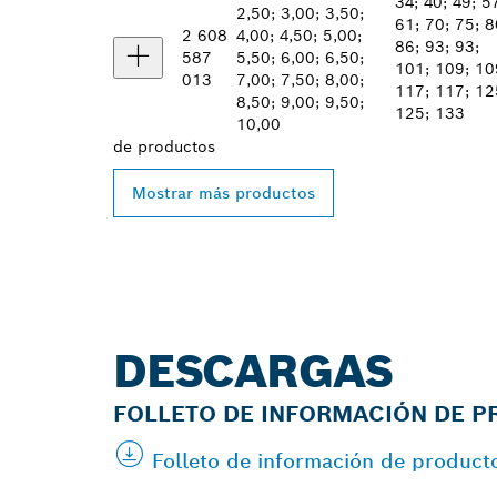
34; 40; 49; 5
2,50; 3,00; 3,50;
61; 70; 75; 8
2 608
4,00; 4,50; 5,00;
86; 93; 93;
587
5,50; 6,00; 6,50;
101; 109; 10
013
7,00; 7,50; 8,00;
117; 117; 12
8,50; 9,00; 9,50;
125; 133
10,00
de
productos
Mostrar más productos
DESCARGAS
FOLLETO DE INFORMACIÓN DE 
Folleto de información de produc