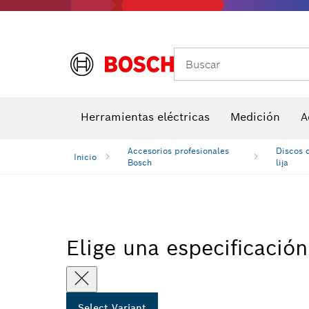
Accesor
A
Buscar
Detectores de temperatura y cámaras térmicas
Herramientas eléctricas
Medición
A
Accesorios profesionales
Discos d
Inicio
Bosch
lija
Elige una especificación
Select Variant