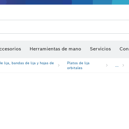
ios para multiherramienta
ccesorios de máquinas
Hojas de sierra y sierras de corona
Sitio de trabajo interactivo
Discos de lija, bandas de lija y h
ccesorios
Herramientas de mano
Servicios
Con
e lija, bandas de lija y hojas de
Platos de lija
...
orbitales