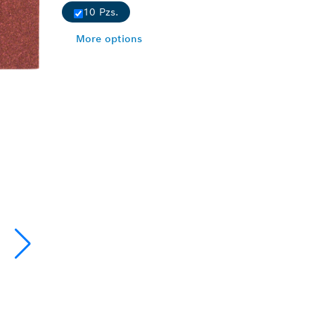
10 Pzs.
More options