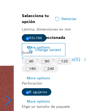
Selecciona tu
Reiniciar
opción
Lámina, dimensiones en mm
Variante seleccionada
93x186
More options
Change variant
Grano
Resumen de variaciones
(5)
40
80
120
180
240
More options
Perforación
8 agujeros
More options
Elige un tamaño de paquete