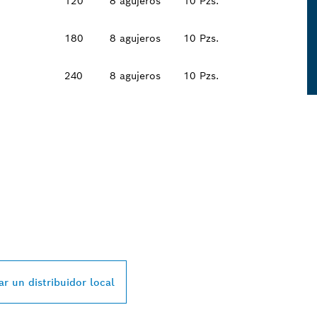
120
8 agujeros
10 Pzs.
180
8 agujeros
10 Pzs.
240
8 agujeros
10 Pzs.
L DISTRIBUIDOR D
SSIONAL MÁS CE
r un distribuidor local