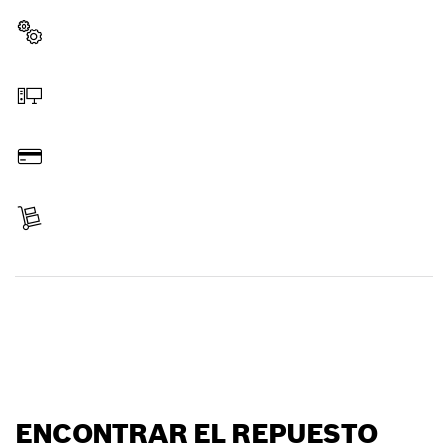
Seleccione un repuesto
Haga el pedido en línea
Pague
Reciba su pedido
Encontrar un repuesto
ENCONTRAR EL REPUESTO