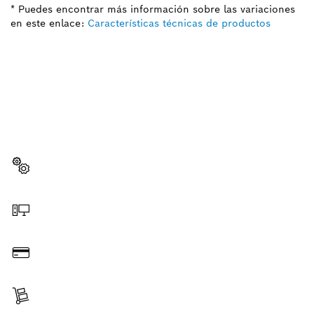
* Puedes encontrar más información sobre las variaciones
en este enlace:
Características técnicas de productos
¿NECESITA ALGÚN REPUESTO?
Aquí encontrará rápida y fácilmente los repuestos
indicados para su herramienta profesional de Bosch.
Seleccione un repuesto
Haga el pedido en línea
Pague