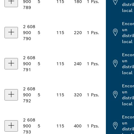
900
5
115
180
1 Pzs.
distr
789
local
Encon
2 608
un
900
5
115
220
1 Pzs.
distr
790
local
Encon
2 608
un
900
5
115
240
1 Pzs.
distr
791
local
Encon
2 608
un
900
5
115
320
1 Pzs.
distr
792
local
Encon
2 608
un
900
5
115
400
1 Pzs.
distr
793