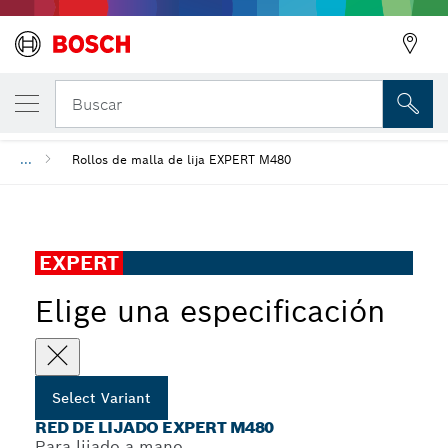
Red de lijado EXPERT M480
Buscar
...
Rollos de malla de lija EXPERT M480
EXPERT
Elige una especificación
Select Variant
RED DE LIJADO EXPERT M480
Para lijado a mano