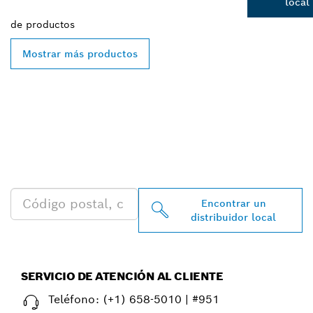
local
de
productos
Mostrar más productos
ENCONTRAR AL
DISTRIBUIDOR DE BOSCH
PROFESSIONAL MÁS
CERCANO
Encontrar un
distribuidor local
SERVICIO DE ATENCIÓN AL CLIENTE
Teléfono:
(+1) 658-5010 | #951