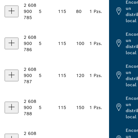
Encon
2 608
un
900
5
115
80
1 Pzs.
distr
785
local
Encon
2 608
un
900
5
115
100
1 Pzs.
distr
786
local
Encon
2 608
un
900
5
115
120
1 Pzs.
distr
787
local
Encon
2 608
un
900
5
115
150
1 Pzs.
distr
788
local
Encon
2 608
un