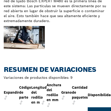
red de lijado Bosch EXPERT M480 es la primera línea de
este sistema: Las partículas se mueven directamente por su
red abierta en lugar de obstruir la superficie o contaminar
el aire. Esto también hace que sea altamente eficiente y
extremadamente duradero.
RESUMEN DE VARIACIONES
Variaciones de productos disponibles:
9
Anchura
Código
Longitud
Cantidad
del
Expandir
de
del
Grano
de
rodillo
Disponibilida
parte
rodillo
paquetes
en mm
en m