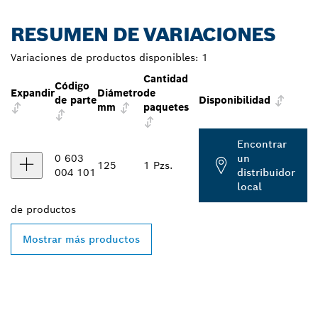
RESUMEN DE VARIACIONES
Variaciones de productos disponibles:
1
Cantidad
Código
Expandir
Diámetro
de
de parte
Disponibilidad
mm
paquetes
Encontrar
0 603
un
125
1 Pzs.
004 101
distribuidor
local
de
productos
Mostrar más productos
ENCONTRAR AL
DISTRIBUIDOR DE BOSCH