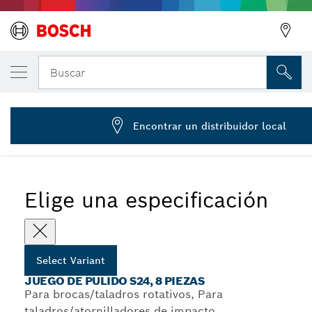
Juego de pulido S24, 8 piezas
Buscar
0 603 004 101
...
Sets de pulido S24 para taladros
Encontrar un distribuidor local
Elige una especificación
Select Variant
JUEGO DE PULIDO S24, 8 PIEZAS
Para brocas/taladros rotativos, Para
taladros/atornilladores de impacto