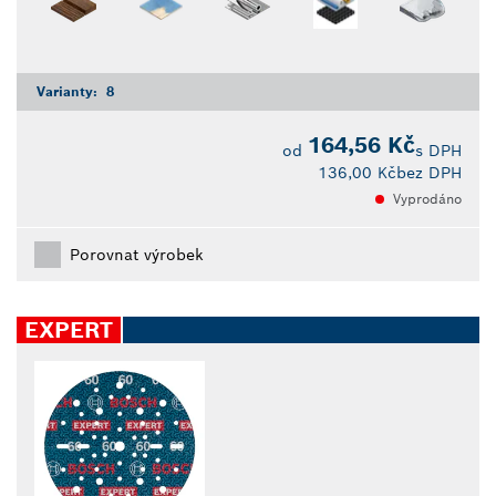
Varianty:
8
164,56 Kč
od
s DPH
136,00 Kč
bez DPH
Vyprodáno
Porovnat výrobek
EXPERT