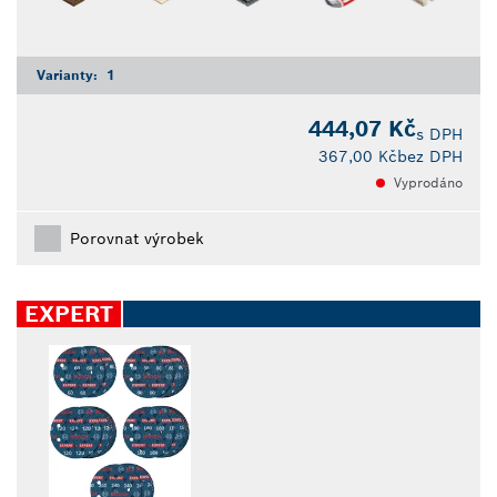
Varianty:
1
444,07 Kč
s DPH
367,00 Kč
bez DPH
Vyprodáno
Porovnat výrobek
EXPERT