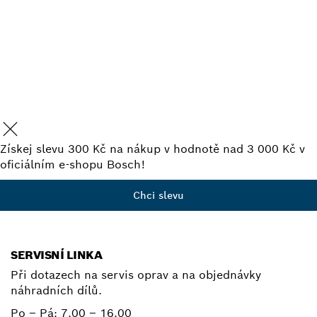
BRUSNÉ PAPÍRY V NOVÉM
PORADCI PRO VÝBĚR
NÁSTROJŮ.
Spustit
Získej slevu 300 Kč na nákup v hodnotě nad 3 000 Kč v
oficiálním e-shopu Bosch!
Chci slevu
SERVISNÍ LINKA
Při dotazech na servis oprav a na objednávky
náhradních dílů.
Po – Pá:
7.00 – 16.00