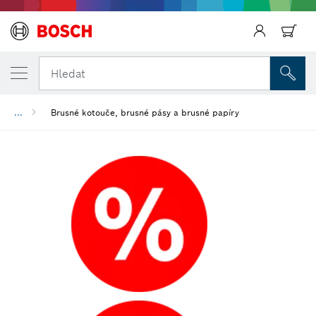
Zpět
Zpět
Hledat
...
Brusné kotouče, brusné pásy a brusné papíry