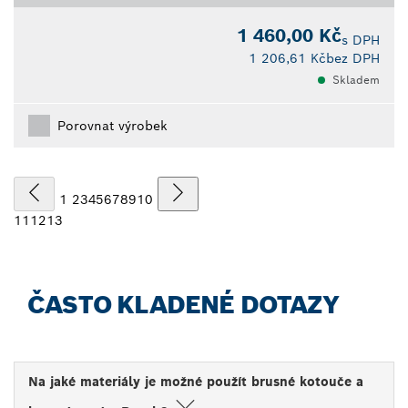
1 460,00 Kč
s DPH
1 206,61 Kč
bez DPH
Skladem
Porovnat výrobek
1
2
3
4
5
6
7
8
9
10
11
12
13
ČASTO KLADENÉ DOTAZY
Na jaké materiály je možné použít brusné kotouče a