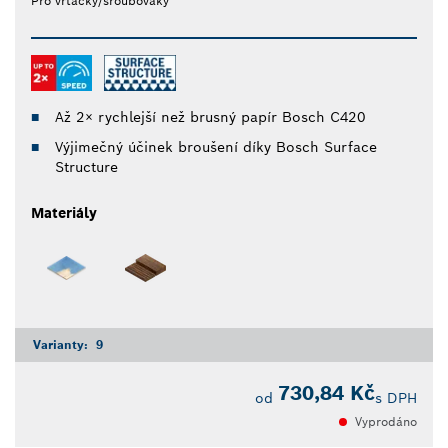
Pro vrtačky/šroubováky
Až 2× rychlejší než brusný papír Bosch C420
Výjimečný účinek broušení díky Bosch Surface
Structure
Materiály
Varianty:
9
730,84 Kč
od
s DPH
Vyprodáno