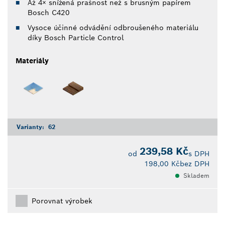
Až 4× snížená prašnost než s brusným papírem
Bosch C420
Vysoce účinné odvádění odbroušeného materiálu
díky Bosch Particle Control
Materiály
Varianty:
62
239,58 Kč
od
s DPH
198,00 Kč
bez DPH
Skladem
Porovnat výrobek