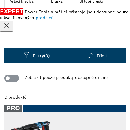
Vrtací kladiva
Bruska
Úhlové brusky
EXPERT
Power Tools a měřicí přístroje jsou dostupné pouze
u kvalifikovaných
prodejců
.
Filtry
(0)
Třídit
Dropdown
closed
Zobrazit pouze produkty dostupné online
2 produktů
PRO