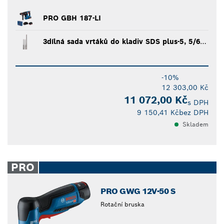
PRO GBH 187-LI
3dílná sada vrtáků do kladiv SDS plus-5, 5/6/8 mm
-10%
12 303,00 Kč
11 072,00 Kč
s DPH
9 150,41 Kč
bez DPH
Skladem
PRO
PRO GWG 12V-50 S
Rotační bruska