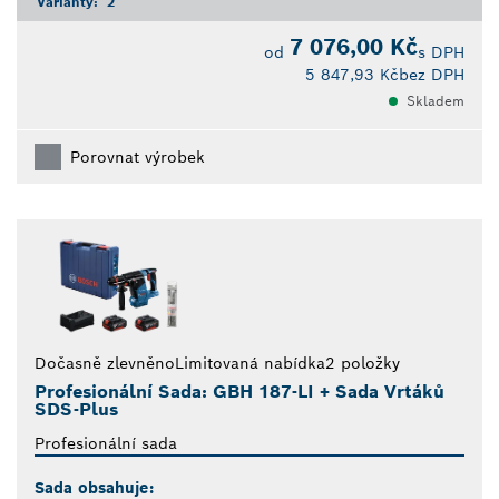
Varianty:
2
7 076,00 Kč
od
s DPH
5 847,93 Kč
bez DPH
Skladem
Porovnat výrobek
Dočasně zlevněno
Limitovaná nabídka
2 položky
Profesionální Sada: GBH 187-LI + Sada Vrtáků
SDS-Plus
Profesionální sada
Sada obsahuje: