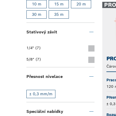
PR
10 m
15 m
20 m
30 m
35 m
Stativový závit
1/4" (7)
PRO
5/8" (7)
Čárov
Přesnost nivelace
Praco
120 
± 0,3 mm/m
Přesn
± 0,
Speciální nabídky
Rozs