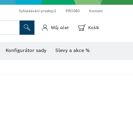
Vyhledávání prodejců
PRO360
Kontakt
Můj účet
Košík
Vlhkoměr s teploměrem
Termokamery a termodetektory
Konfigurátor sady
Slevy a akce %