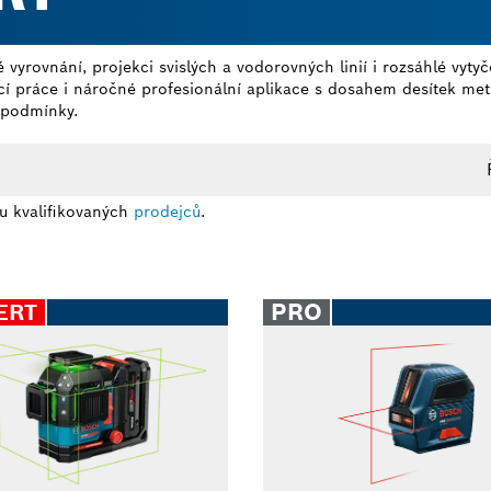
vyrovnání, projekci svislých a vodorovných linií i rozsáhlé vytyč
 práce i náročné profesionální aplikace s dosahem desítek metr
e podmínky.
u kvalifikovaných
prodejců
.
PRO
ERT