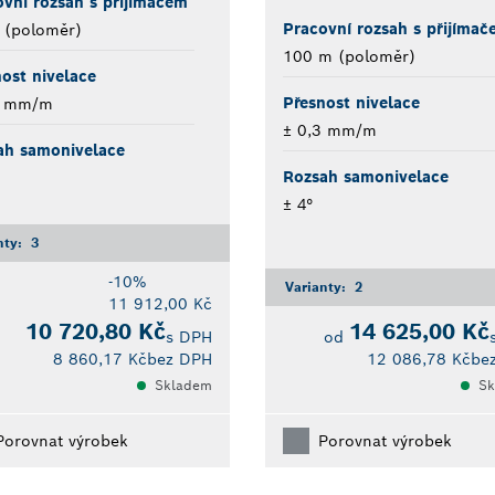
vní rozsah s přijímačem
Pracovní rozsah s přijímač
 (poloměr)
100 m (poloměr)
ost nivelace
Přesnost nivelace
3 mm/m
± 0,3 mm/m
ah samonivelace
Rozsah samonivelace
± 4°
nty:
3
-10%
Varianty:
2
11 912,00 Kč
10 720,80 Kč
14 625,00 Kč
s DPH
od
8 860,17 Kč
bez DPH
12 086,78 Kč
be
Skladem
Sk
Porovnat výrobek
Porovnat výrobek