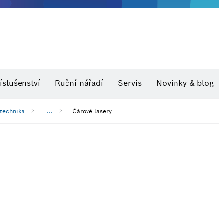
Optické nivelační přístroje
íslušenství
Ruční nářadí
Servis
Novinky & blog
 technika
...
Čárové lasery