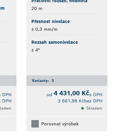
Pracovní rozsah, hodnota
em
20 m
Přesnost nivelace
± 0,3 mm/m
Rozsah samonivelace
± 4°
Varianty:
3
4 431,00 Kč
s DPH
od
s DPH
z DPH
3 661,98 Kč
bez DPH
ladem
Skladem
Porovnat výrobek