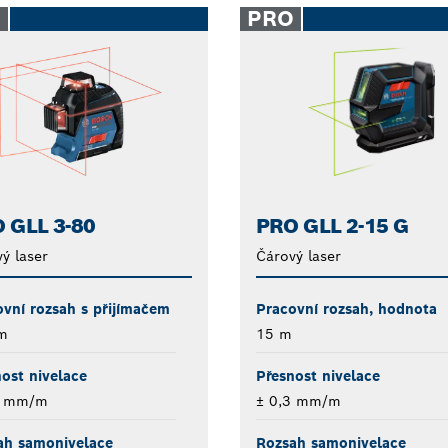
O
PRO
 GLL 3-80
PRO GLL 2-15 G
ý laser
Čárový laser
vní rozsah s přijímačem
Pracovní rozsah, hodnota
m
15 m
ost nivelace
Přesnost nivelace
3 mm/m
± 0,3 mm/m
ah samonivelace
Rozsah samonivelace