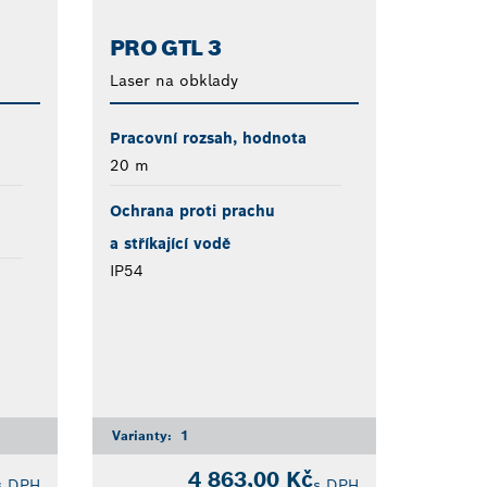
PRO GTL 3
Laser na obklady
Pracovní rozsah, hodnota
20 m
Ochrana proti prachu
a stříkající vodě
IP54
Varianty:
1
4 863,00 Kč
s DPH
s DPH