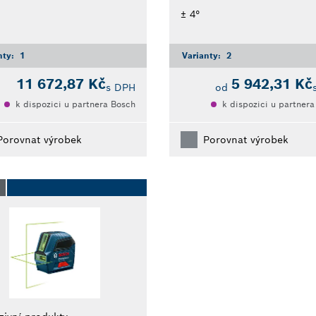
± 4°
nty:
1
Varianty:
2
11 672,87 Kč
5 942,31 Kč
s DPH
od
k dispozici u partnera Bosch
k dispozici u partner
Porovnat výrobek
Porovnat výrobek
O