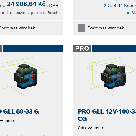
24 906,64 Kč
od
s DPH
2 379,34 Kč
be
k dispozici u partnera Bosch
Sk
Porovnat výrobek
Porovnat výrobek
O
PRO
 GLL 80-33 G
PRO GLL 12V-100-3
CG
ý laser
Čárový laser