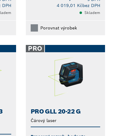
z DPH
4 019,01 Kč
bez DPH
ladem
Skladem
Porovnat výrobek
PRO
3
PRO GLL 20-22 G
Čárový laser