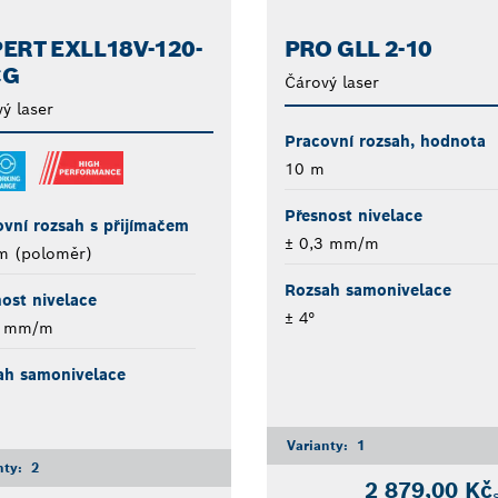
ERT EXLL18V-120-
PRO GLL 2-10
CG
Čárový laser
ý laser
Pracovní rozsah, hodnota
10 m
Přesnost nivelace
vní rozsah s přijímačem
± 0,3 mm/m
m (poloměr)
Rozsah samonivelace
ost nivelace
± 4°
3 mm/m
ah samonivelace
Varianty:
1
nty:
2
2 879,00 Kč