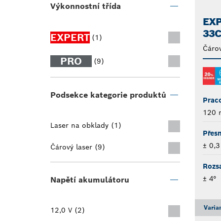
Výkonnostní třída
EXP
33
EXPERT
(1)
Čárov
PRO
(9)
Podsekce kategorie produktů
Praco
120 
Laser na obklady (1)
Přesn
± 0,
Čárový laser (9)
Rozs
± 4°
Napětí akumulátoru
Varia
12,0 V (2)