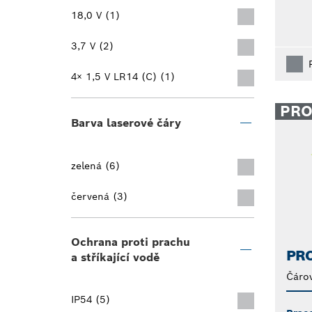
18,0 V (1)
3,7 V (2)
4× 1,5 V LR14 (C) (1)
PR
Barva laserové čáry
zelená (6)
červená (3)
Ochrana proti prachu
PRO
a stříkající vodě
Čárov
IP54 (5)