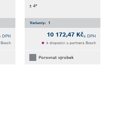
± 4°
Varianty:
1
10 172,47 Kč
s DPH
s DPH
a Bosch
k dispozici u partnera Bosch
Porovnat výrobek