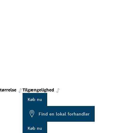
tørrelse
Tilgængelighed
Køb nu
Find en lokal forhandler
Køb nu