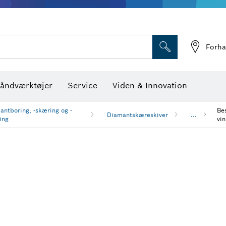
Optiske nivelleringsin
Forha
åndværktøjer
Service
Viden & Innovation
antboring, -skæring og -
Be
Diamantskæreskiver
...
ing
vin