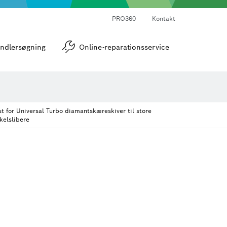
PRO360
Kontakt
strumenter
Vinkel- og hældningsmålere
ndlersøgning
Online-reparationsservice
st for Universal Turbo diamantskæreskiver til store
kelslibere