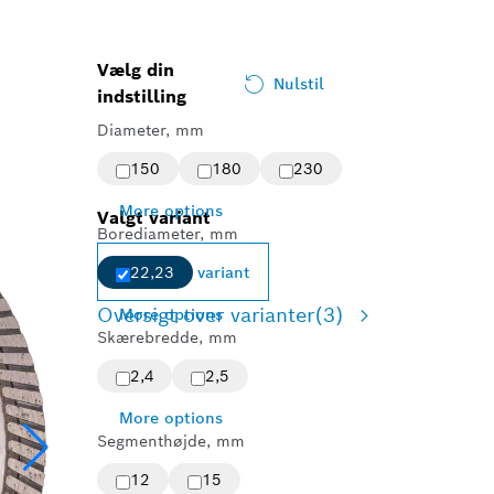
Vælg din
Nulstil
indstilling
Diameter, mm
150
180
230
More options
Valgt variant
Borediameter, mm
Skift variant
22,23
Oversigt over varianter
(3)
More options
Skærebredde, mm
2,4
2,5
More options
Segmenthøjde, mm
12
15