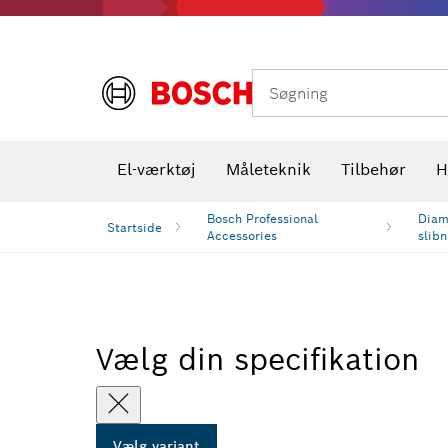
Varmekameraer og varmedetektorer
Søgning
El-værktøj
Måleteknik
Tilbehør
H
Bosch Professional
Diam
Startside
Accessories
slibn
Vælg din specifikation
Vælg variant