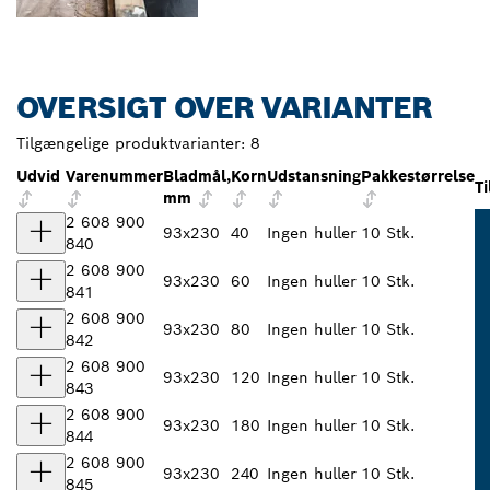
OVERSIGT OVER VARIANTER
Tilgængelige produktvarianter:
8
Udvid
Varenummer
Bladmål,
Korn
Udstansning
Pakkestørrelse
T
mm
2 608 900
93x230
40
Ingen huller
10 Stk.
840
2 608 900
93x230
60
Ingen huller
10 Stk.
841
2 608 900
93x230
80
Ingen huller
10 Stk.
842
2 608 900
93x230
120
Ingen huller
10 Stk.
843
2 608 900
93x230
180
Ingen huller
10 Stk.
844
2 608 900
93x230
240
Ingen huller
10 Stk.
845