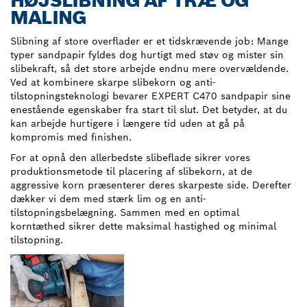
HØJSLIBNING AF TRÆ OG
MALING
Slibning af store overflader er et tidskrævende job: Mange
typer sandpapir fyldes dog hurtigt med støv og mister sin
slibekraft, så det store arbejde endnu mere overvældende.
Ved at kombinere skarpe slibekorn og anti-
tilstopningsteknologi bevarer EXPERT C470 sandpapir sine
enestående egenskaber fra start til slut. Det betyder, at du
kan arbejde hurtigere i længere tid uden at gå på
kompromis med finishen.
For at opnå den allerbedste slibeflade sikrer vores
produktionsmetode til placering af slibekorn, at de
aggressive korn præsenterer deres skarpeste side. Derefter
dækker vi dem med stærk lim og en anti-
tilstopningsbelægning. Sammen med en optimal
korntæthed sikrer dette maksimal hastighed og minimal
tilstopning.