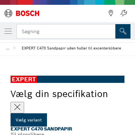
DIN VALGTE VARIANT
EXPERT C470 sandpapir
Søgning
...
EXPERT C470 Sandpapir uden huller til excenterslibere
EXPERT
Vælg din specifikation
Vælg variant
EXPERT C470 SANDPAPIR
Til planslibere