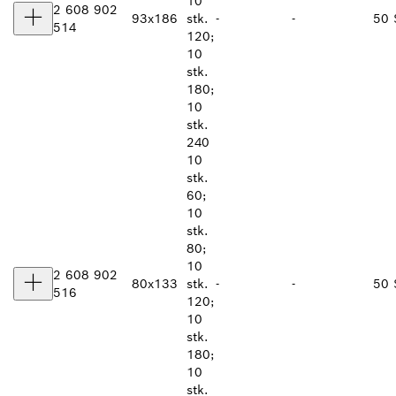
10
2 608 902
93x186
stk.
-
-
50 
514
120;
10
stk.
180;
10
stk.
240
10
stk.
60;
10
stk.
80;
10
2 608 902
80x133
stk.
-
-
50 
516
120;
10
stk.
180;
10
stk.