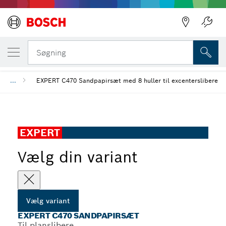
DIN VALGTE VARIANT
EXPERT C470 sandpapirsæt
Søgning
...
EXPERT C470 Sandpapirsæt med 8 huller til excenterslibere
EXPERT
Vælg din variant
Vælg variant
EXPERT C470 SANDPAPIRSÆT
Til planslibere