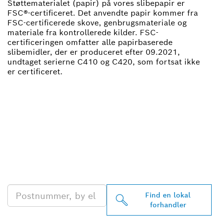
Støttematerialet (papir) på vores slibepapir er
FSC®-certificeret. Det anvendte papir kommer fra
FSC-certificerede skove, genbrugsmateriale og
materiale fra kontrollerede kilder. FSC-
certificeringen omfatter alle papirbaserede
slibemidler, der er produceret efter 09.2021,
undtaget serierne C410 og C420, som fortsat ikke
er certificeret.
FIND DIN NÆRMESTE
BOSCH PROFESSIONAL-
FORHANDLER
Find en lokal
forhandler