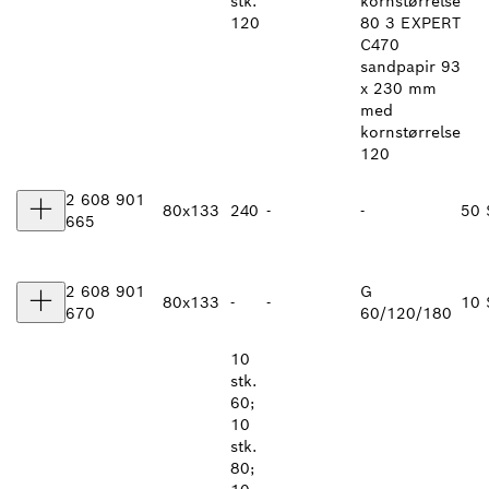
stk.
kornstørrelse
120
80 3 EXPERT
C470
sandpapir 93
x 230 mm
med
kornstørrelse
120
2 608 901
80x133
240
-
-
50 
665
2 608 901
G
80x133
-
-
10 
670
60/120/180
10
stk.
60;
10
stk.
80;