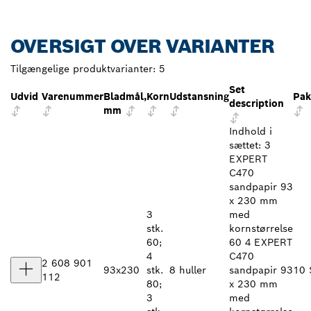
OVERSIGT OVER VARIANTER
Tilgængelige produktvarianter:
5
Set
Udvid
Varenummer
Bladmål,
Korn
Udstansning
Pak
description
mm
Indhold i
sættet: 3
EXPERT
C470
sandpapir 93
x 230 mm
3
med
stk.
kornstørrelse
60;
60 4 EXPERT
4
C470
2 608 901
93x230
stk.
8 huller
sandpapir 93
10 
112
80;
x 230 mm
3
med