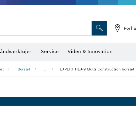
Optiske nivelleringsin
Forha
åndværktøjer
Service
Viden & Innovation
æt
Borsæt
...
EXPERT HEX-9 Multi Construction borsæt