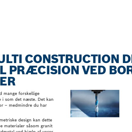
ULTI CONSTRUCTION D
L PRÆCISION VED BOR
LER
 mange forskellige
e i som det næste. Det kan
 bor – medmindre du har
metriske design kan dette
de materialer såsom granit
årdmetal ved hjælp af vores