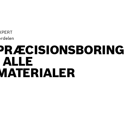
XPERT
ordelen
PRÆCISIONSBORING
I ALLE
MATERIALER