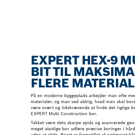
EXPERT HEX-9 M
BIT TIL MAKSIMA
FLERE MATERIA
På en moderne byggeplads arbejder man ofte med
materialer, og man ved aldrig, hvad man skal bor
være svært og tidskrævende at finde det rigtige
EXPERT Multi Construction bor.
Takket være dets skarpe spids og avancerede geo
meget alsidige bor udføre præcise boringer i hår
uden at glide. Boret er fremstillet af optimeret h