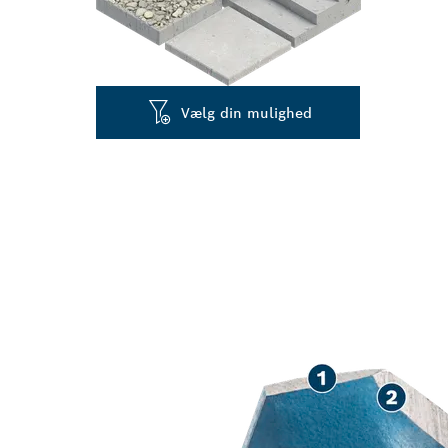
Vælg din mulighed
HØJ PRÆCISI
FORSKELLIGE