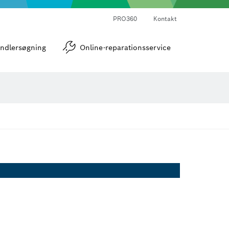
PRO360
Kontakt
strumenter
Vinkel- og hældningsmålere
ndlersøgning
Online-reparationsservice