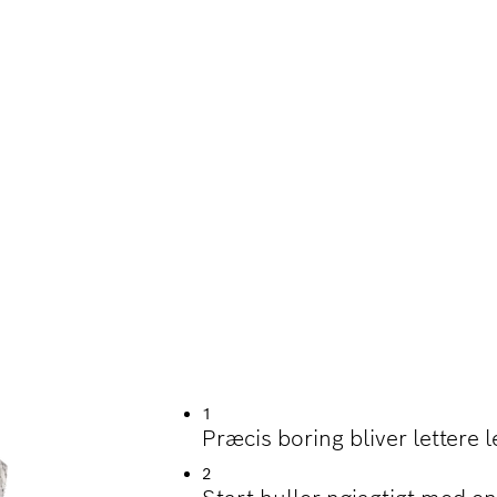
ON VED BORING I 
 MATERIALER
1
Præcis boring bliver letter
2