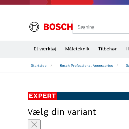
Varmekameraer og varmedetektorer
Søgning
El-værktøj
Måleteknik
Tilbehør
H
Startside
Bosch Professional Accessories
S
EXPERT
Vælg din variant