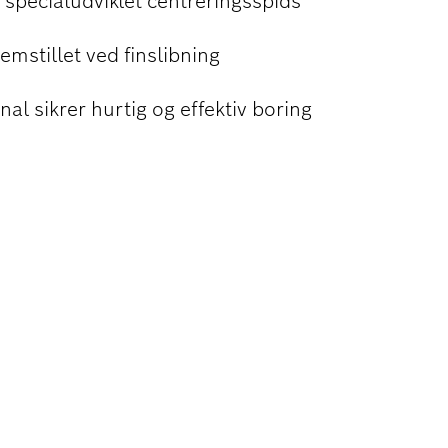
 specialudviklet centreringsspids
emstillet ved finslibning
l sikrer hurtig og effektiv boring