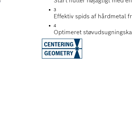
Start huller nøjagtigt med en
3
Effektiv spids af hårdmetal fr
4
Optimeret støvudsugningskana