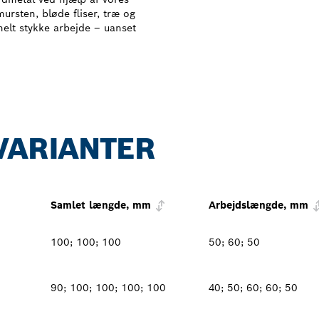
ursten, bløde fliser, træ og
nelt stykke arbejde – uanset
VARIANTER
Samlet længde, mm
Arbejdslængde, mm
100; 100; 100
50; 60; 50
90; 100; 100; 100; 100
40; 50; 60; 60; 50