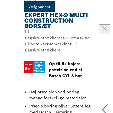
Vælg variant
EXPERT HEX-9 MULTI
CONSTRUCTION
BORSÆT
Til
slagskruetrækkere/skruemaskiner,
Til bore-/skruemaskiner, Til
slagskruetrækkere
Op til 5x højere
præcision end et
Bosch CYL-3 bor
Høj præcision ved boring i
mange forskellige materialer
Præcis boring bliver lettere leg
med Bosch Centering