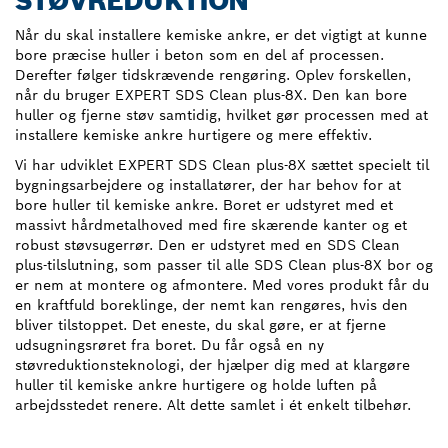
STØVREDUKTION
Når du skal installere kemiske ankre, er det vigtigt at kunne
bore præcise huller i beton som en del af processen.
Derefter følger tidskrævende rengøring. Oplev forskellen,
når du bruger EXPERT SDS Clean plus-8X. Den kan bore
huller og fjerne støv samtidig, hvilket gør processen med at
installere kemiske ankre hurtigere og mere effektiv.
Vi har udviklet EXPERT SDS Clean plus-8X sættet specielt til
bygningsarbejdere og installatører, der har behov for at
bore huller til kemiske ankre. Boret er udstyret med et
massivt hårdmetalhoved med fire skærende kanter og et
robust støvsugerrør. Den er udstyret med en SDS Clean
plus-tilslutning, som passer til alle SDS Clean plus-8X bor og
er nem at montere og afmontere. Med vores produkt får du
en kraftfuld boreklinge, der nemt kan rengøres, hvis den
bliver tilstoppet. Det eneste, du skal gøre, er at fjerne
udsugningsrøret fra boret. Du får også en ny
støvreduktionsteknologi, der hjælper dig med at klargøre
huller til kemiske ankre hurtigere og holde luften på
arbejdsstedet renere. Alt dette samlet i ét enkelt tilbehør.