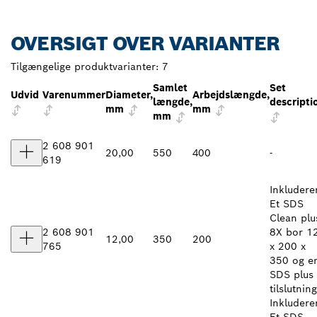
OVERSIGT OVER VARIANTER
Tilgængelige produktvarianter:
7
Samlet
Set
Udvid
Varenummer
Diameter,
Arbejdslængde,
længde,
descripti
mm
mm
mm
2 608 901
20,00
550
400
-
619
Inkludere
Et SDS
Clean plu
2 608 901
8X bor 1
12,00
350
200
765
x 200 x
350 og e
SDS plus
tilslutning
Inkludere