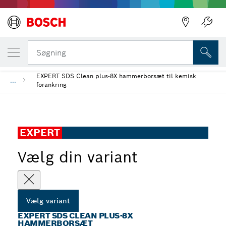
DIN VALGTE VARIANT
EXPERT SDS Clean plus-8X hammerborsæt
Søgning
EXPERT SDS Clean plus-8X hammerborsæt til kemisk
...
forankring
EXPERT
Vælg din variant
Vælg variant
EXPERT SDS CLEAN PLUS-8X
HAMMERBORSÆT