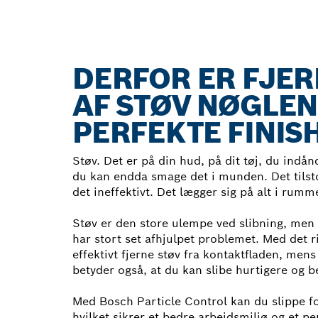
DERFOR ER FJE
AF STØV NØGLEN
PERFEKTE FINIS
Støv. Det er på din hud, på dit tøj, du ind
du kan endda smage det i munden. Det tilst
det ineffektivt. Det lægger sig på alt i rumme
Støv er den store ulempe ved slibning, men 
har stort set afhjulpet problemet. Med det r
effektivt fjerne støv fra kontaktfladen, mens
betyder også, at du kan slibe hurtigere og b
Med Bosch Particle Control kan du slippe for
hvilket sikrer et bedre arbejdsmiljø og et per