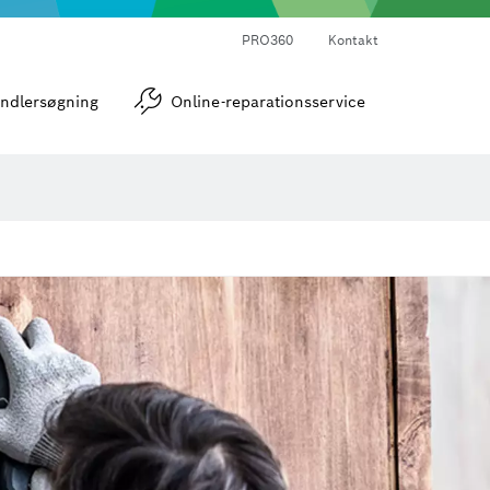
PRO360
Kontakt
strumenter
Vinkel- og hældningsmålere
ndlersøgning
Online-reparationsservice