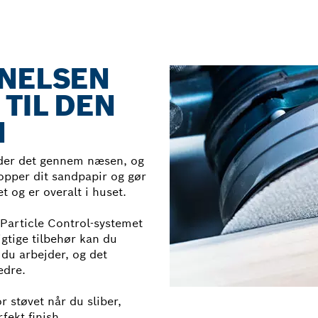
RNELSEN
 TIL DEN
H
ånder det gennem næsen, og
opper dit sandpapir og gør
t og er overalt i huset.
Particle Control-systemet
igtige tilbehør kan du
 du arbejder, og det
edre.
 støvet når du sliber,
fekt finish.