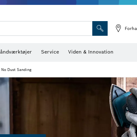
Optiske nivelleringsin
Forha
åndværktøjer
Service
Viden & Innovation
No Dust Sanding