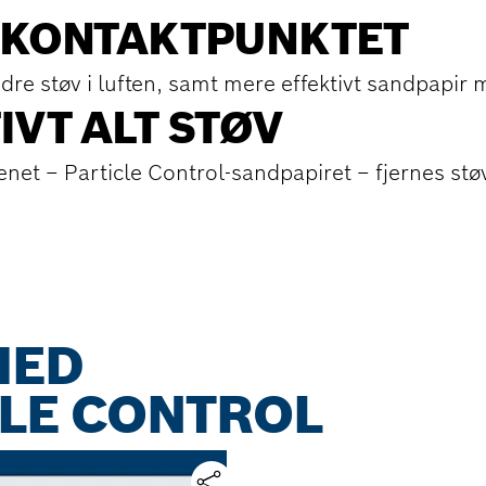
D KONTAKTPUNKTET
re støv i luften, samt mere effektivt sandpapir
IVT ALT STØV
et – Particle Control-sandpapiret – fjernes støv
MED
LE CONTROL