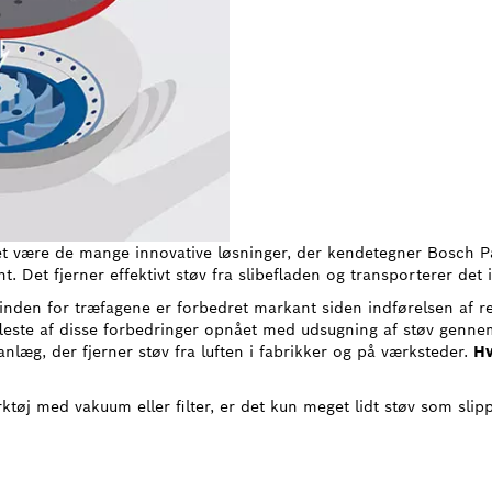
kket være de mange innovative løsninger, der kendetegner Bosch 
t. Det fjerner effektivt støv fra slibefladen og transporterer det
inden for træfagene er forbedret markant siden indførelsen af reg
 fleste af disse forbedringer opnået med udsugning af støv genne
læg, der fjerner støv fra luften i fabrikker og på værksteder.
Hv
tøj med vakuum eller filter, er det kun meget lidt støv som slipp