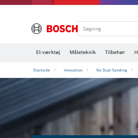
Varmekameraer og varmedetektorer
Søgning
El-værktøj
Måleteknik
Tilbehør
H
Startside
Innovation
No Dust Sanding