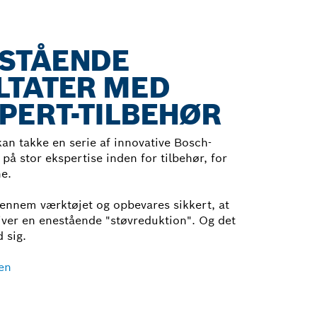
ESTÅENDE
LTATER MED
PERT-TILBEHØR
n takke en serie af innovative Bosch-
 på stor ekspertise inden for tilbehør, for
e.
gennem værktøjet og opbevares sikkert, at
iver en enestående "støvreduktion". Og det
 sig.
en