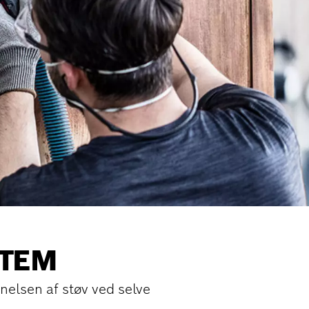
STEM
nelsen af støv ved selve