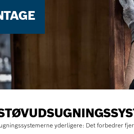
NTAGE
 STØV­UDSUG­NINGS­SY
ugningssystemerne yderligere: Det forbedrer fjer