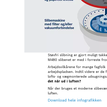
Støvfri slibning er gjort muligt ta
M480 slibenet er med i forreste fron
Arbejdsvilkårene for mange fagfolk 
arbejdspladsen. Indtil videre er de
lofts- og vægmonterede udsugningsan
det når ud i luften?
Når der bruges et moderne slibeværk
luften.
Download hele infografikken