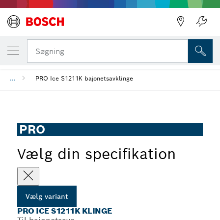
DIN VALGTE VARIANT
PRO Ice S1211K klinge
Søgning
...
PRO Ice S1211K bajonetsavklinge
PRO
Vælg din specifikation
Vælg variant
PRO ICE S1211K KLINGE