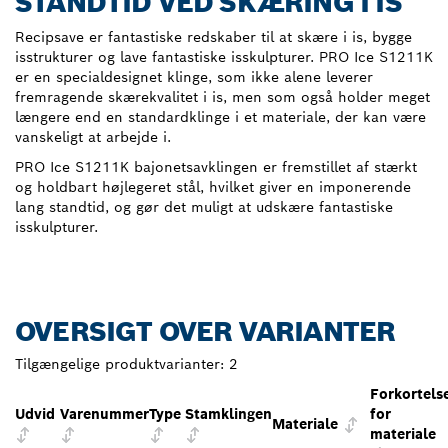
STANDTID VED SKÆRING I IS
Recipsave er fantastiske redskaber til at skære i is, bygge
isstrukturer og lave fantastiske isskulpturer. PRO Ice S1211K
er en specialdesignet klinge, som ikke alene leverer
fremragende skærekvalitet i is, men som også holder meget
længere end en standardklinge i et materiale, der kan være
vanskeligt at arbejde i.
PRO Ice S1211K bajonetsavklingen er fremstillet af stærkt
og holdbart højlegeret stål, hvilket giver en imponerende
lang standtid, og gør det muligt at udskære fantastiske
isskulpturer.
OVERSIGT OVER VARIANTER
Tilgængelige produktvarianter:
2
Forkortels
Udvid
Varenummer
Type
Stamklingen
for
Materiale
materiale