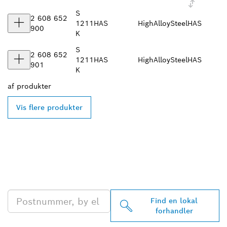
S
2 608 652
1211
HAS
HighAlloySteel
HAS
900
K
S
2 608 652
1211
HAS
HighAlloySteel
HAS
901
K
af
produkter
Vis flere produkter
FIND DIN NÆRMESTE
BOSCH PROFESSIONAL-
FORHANDLER
Find en lokal
forhandler