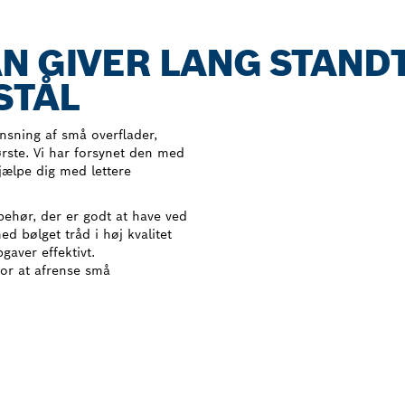
N GIVER LANG STANDT
STÅL
ensning af små overflader,
ørste. Vi har forsynet den med
hjælpe dig med lettere
behør, der er godt at have ved
d bølget tråd i høj kvalitet
gaver effektivt.
for at afrense små