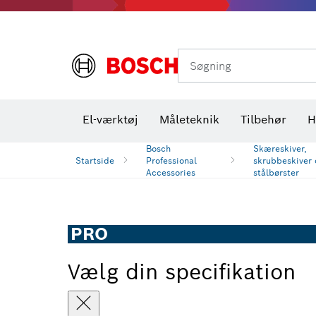
Varmekameraer og varmedetektorer
Søgning
El-værktøj
Måleteknik
Tilbehør
H
Bosch
Skæreskiver,
Startside
Professional
skrubbeskiver 
Accessories
stålbørster
PRO
Vælg din specifikation