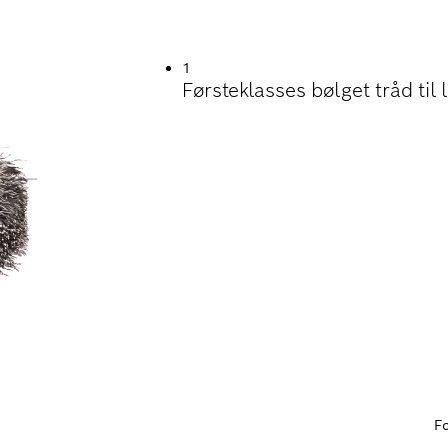
D VED AFRENSNIN
1
Førsteklasses bølget tråd til
F