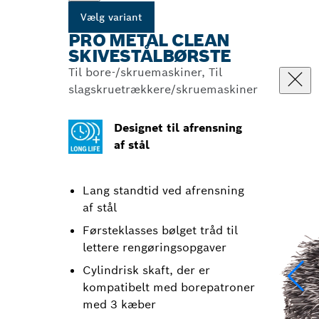
Vælg variant
PRO METAL CLEAN
SKIVESTÅLBØRSTE
Til bore-/skruemaskiner, Til
slagskruetrækkere/skruemaskiner
Designet til afrensning
af stål
Lang standtid ved afrensning
af stål
Førsteklasses bølget tråd til
lettere rengøringsopgaver
Cylindrisk skaft, der er
kompatibelt med borepatroner
med 3 kæber