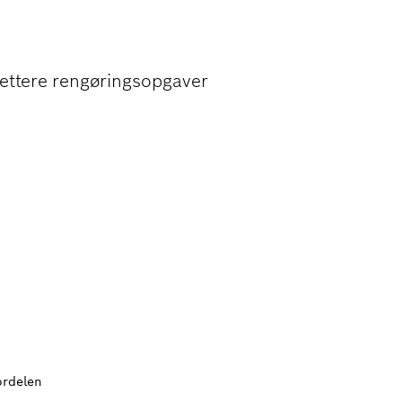
G AF STÅL
 lettere rengøringsopgaver
ordelen