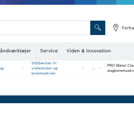
Optiske nivelleringsin
Forha
åndværktøjer
Service
Viden & Innovation
Stålbørster til
PRO Metal Clea
og
vinkelsliber og
...
slagboremaskin
boremaskiner