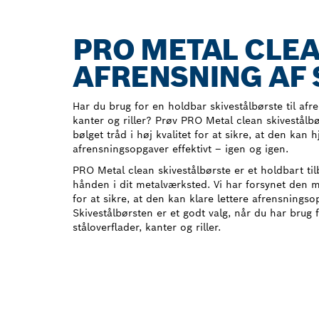
PRO METAL CLEA
AFRENSNING AF 
Har du brug for en holdbar skivestålbørste til afr
kanter og riller? Prøv PRO Metal clean skivestålb
bølget tråd i høj kvalitet for at sikre, at den kan 
afrensningsopgaver effektivt – igen og igen.
PRO Metal clean skivestålbørste er et holdbart til
hånden i dit metalværksted. Vi har forsynet den me
for at sikre, at den kan klare lettere afrensningsop
Skivestålbørsten er et godt valg, når du har brug 
ståloverflader, kanter og riller.