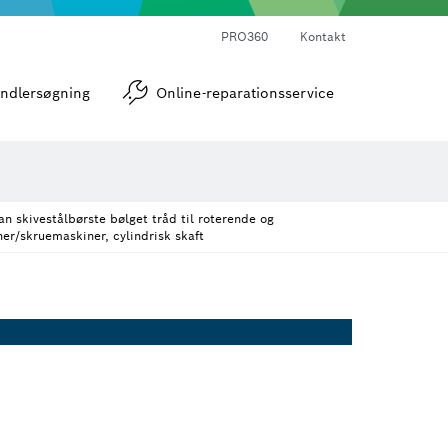
PRO360
Kontakt
strumenter
Vinkel- og hældningsmålere
ndlersøgning
Online-reparationsservice
n skivestålbørste bølget tråd til roterende og
er/skruemaskiner, cylindrisk skaft