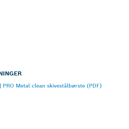
NINGER
 PRO Metal clean skivestålbørste (PDF)
RMESTE BOSCH
L-FORHANDLER