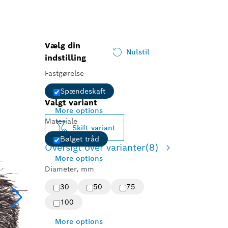
Vælg din
Nulstil
indstilling
Fastgørelse
Spændeskaft
Valgt variant
More options
Materiale
Skift variant
Bølget tråd
Oversigt over varianter
(8)
More options
Diameter, mm
30
50
75
100
More options