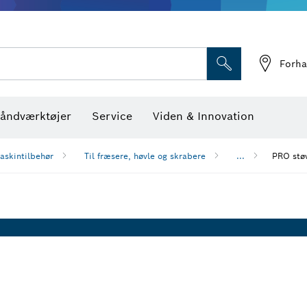
Optiske nivelleringsin
Forha
åndværktøjer
Service
Viden & Innovation
askintilbehør
Til fræsere, høvle og skrabere
...
PRO støv