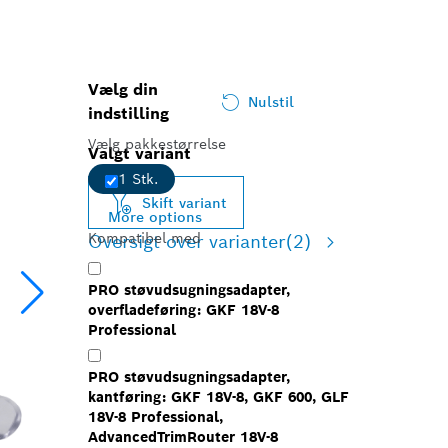
Vælg din
Nulstil
indstilling
Vælg pakkestørrelse
Valgt variant
1 Stk.
Skift variant
More options
Kompatibel med
Oversigt over varianter
(2)
PRO støvudsugningsadapter,
overfladeføring: GKF 18V-8
Professional
PRO støvudsugningsadapter,
kantføring: GKF 18V-8, GKF 600, GLF
18V-8 Professional,
AdvancedTrimRouter 18V-8