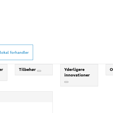
RMESTE BOSCH
L-FORHANDLER
lokal forhandler
er
Tilbehør
Yderligere
O
innovationer