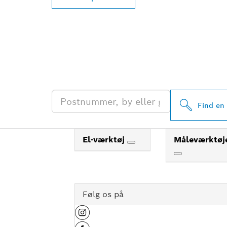
FIND DIN NÆ
PROFESSIONA
Find en 
El-værktøj
Måleværktøj
Følg os på