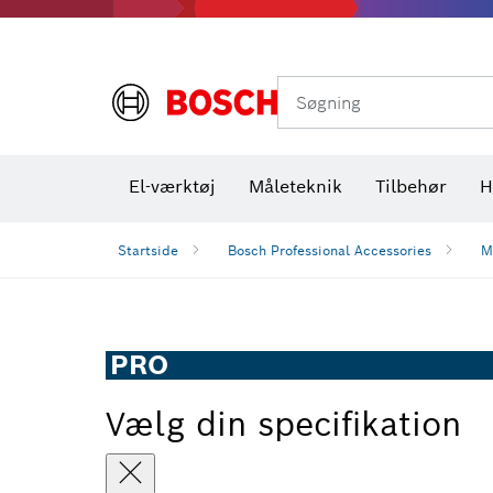
Varmekameraer og varmedetektorer
Søgning
El-værktøj
Måleteknik
Tilbehør
H
Startside
Bosch Professional Accessories
M
PRO
Vælg din specifikation