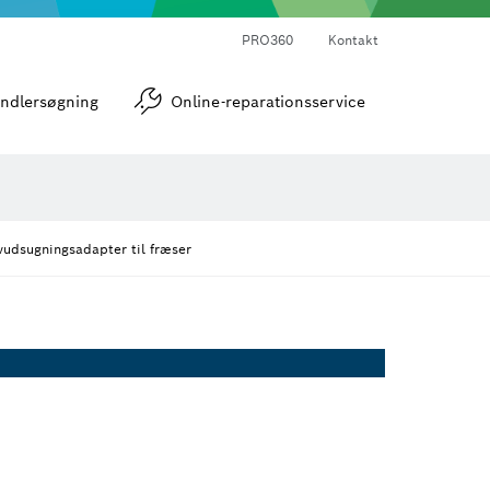
PRO360
Kontakt
strumenter
Vinkel- og hældningsmålere
ndlersøgning
Online-reparationsservice
udsugningsadapter til fræser