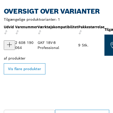
OVERSIGT OVER VARIANTER
Tilgængelige produktvarianter:
1
Udvid
Varenummer
Værktøjskompatibilitet
Pakkestørrelse
Tilg
2 608 190
GKF 18V-8
9 Stk.
064
Professional
af
produkter
Vis flere produkter
FIND DIN NÆRMESTE
BOSCH PROFESSIONAL-
FORHANDLER