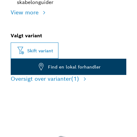
skabelonguider
View more
Valgt variant
Skift variant
Find en lokal forhandler
Oversigt over varianter
(1)
PRÆCISIONSSTYRESÆT
TIL FRÆSEJERN