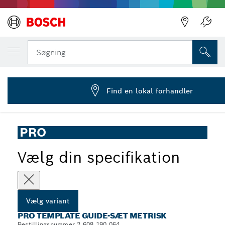
DIN VALGTE VARIANT
PRO Template Guide sæt metrisk til fræser,
Søgning
2 608 190 064
...
PRO styresæt, metrisk, til fræsere
Find en lokal forhandler
PRO
Vælg din specifikation
Vælg variant
PRO TEMPLATE GUIDE-SÆT METRISK
Bestillingsnummer 2 608 190 064