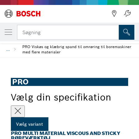
DIN VALGTE VARIANT
PRO Multi Material Viscous and Sticky rør
Søgning
PRO Viskøs og klæbrig spand til omrøring til boremaskiner
...
med flere materialer
PRO
Vælg din specifikation
Vælg variant
PRO MULTI MATERIAL VISCOUS AND STICKY
RØREVÆRKTØJ