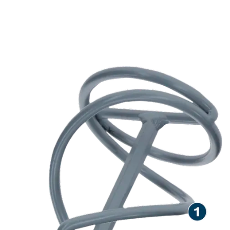
GIVER LANG STANDTID
VED OMRØRING AF
TYKTFLYDENDE OG
KLÆBRIGE MATERIALER