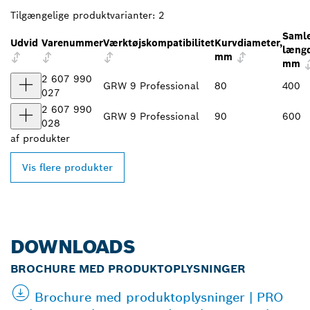
Tilgængelige produktvarianter:
2
Saml
Udvid
Varenummer
Værktøjskompatibilitet
Kurvdiameter,
længd
mm
mm
2 607 990
GRW 9 Professional
80
400
027
2 607 990
GRW 9 Professional
90
600
028
af
produkter
Vis flere produkter
DOWNLOADS
BROCHURE MED PRODUKTOPLYSNINGER
Brochure med produktoplysninger | PRO