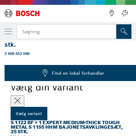
DIN VALGTE VARIANT
S 1122 BF + 1 EXPERT Medium-Thick Tough
Søgning
Metal S 1155 HHM Bajonetsavklingesæt, 2
stk.
S 1122 BF + 1 EXPERT Medium-Thick Tough Metal S 1155
...
HHM Bajonetsavklingesæt, 25 stk.
2 608 653 598
Find en lokal forhandler
Vælg din variant
Vælg variant
S 1122 BF + 1 EXPERT MEDIUM-THICK TOUGH
METAL S 1155 HHM BAJONETSAVKLINGESÆT,
25 STK.