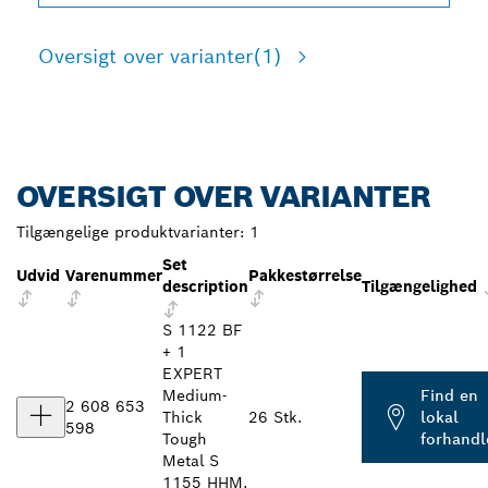
Oversigt over varianter
(1)
OVERSIGT OVER VARIANTER
Tilgængelige produktvarianter:
1
Set
Udvid
Varenummer
Pakkestørrelse
description
Tilgængelighed
S 1122 BF
+ 1
EXPERT
Medium-
Find en
2 608 653
Thick
26 Stk.
lokal
598
Tough
forhandl
Metal S
1155 HHM,