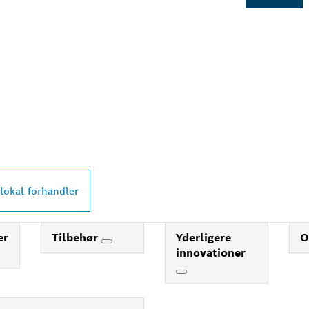
RMESTE BOSCH
L-FORHANDLER
lokal forhandler
er
Tilbehør
Yderligere
O
innovationer