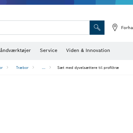
Optiske nivelleringsin
Forha
åndværktøjer
Service
Viden & Innovation
or
Træbor
...
Sæt med dyvelsættere til profiltræ