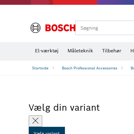
Varmekameraer og varmedetektorer
Søgning
El-værktøj
Måleteknik
Tilbehør
H
Startside
Bosch Professional Accessories
B
Vælg din variant
Vælg variant