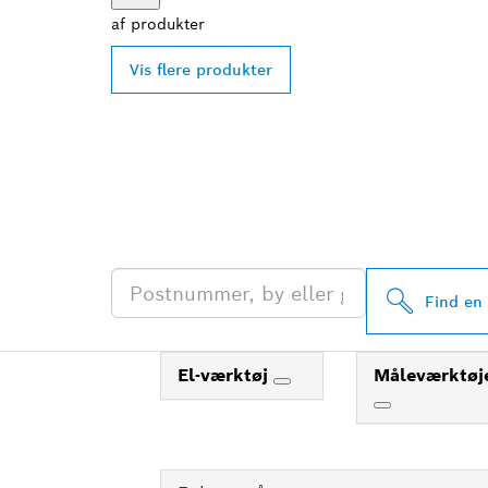
af
produkter
Vis flere produkter
FIND DIN NÆ
PROFESSIONA
Find en 
El-værktøj
Måleværktøj