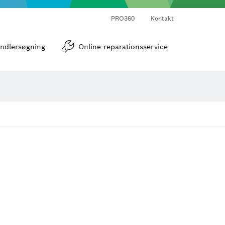
PRO360
Kontakt
strumenter
Vinkel- og hældningsmålere
ndlersøgning
Online-reparationsservice