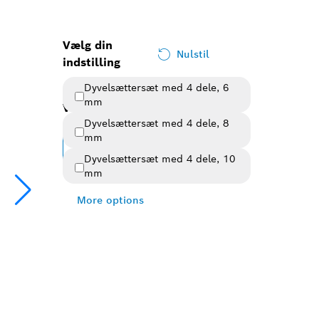
Vælg din
Nulstil
indstilling
Dyvelsættersæt med 4 dele, 6
mm
Valgt variant
Dyvelsættersæt med 4 dele, 8
mm
Skift variant
Dyvelsættersæt med 4 dele, 10
Oversigt over varianter
(3)
mm
More options