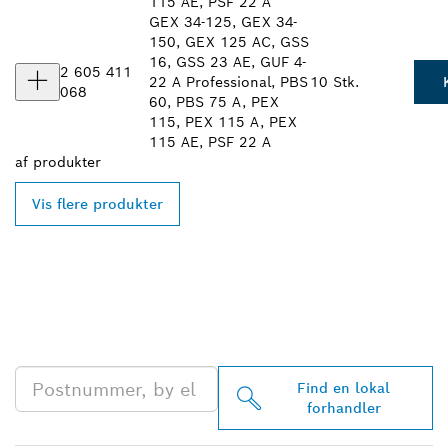
115 AE, PSF 22 A
GEX 34-125, GEX 34-
150, GEX 125 AC, GSS
16, GSS 23 AE, GUF 4-
2 605 411
22 A Professional, PBS
10 Stk.
068
60, PBS 75 A, PEX
115, PEX 115 A, PEX
115 AE, PSF 22 A
af
produkter
Vis flere produkter
FIND DIN NÆRMESTE
BOSCH PROFESSIONAL-
FORHANDLER
Find en lokal
forhandler