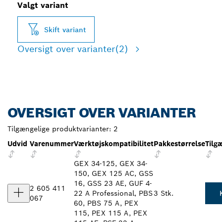
Valgt variant
Skift variant
Oversigt over varianter
(2)
OVERSIGT OVER VARIANTER
Tilgængelige produktvarianter:
2
Udvid
Varenummer
Værktøjskompatibilitet
Pakkestørrelse
Tilg
GEX 34-125, GEX 34-
150, GEX 125 AC, GSS
16, GSS 23 AE, GUF 4-
2 605 411
22 A Professional, PBS
3 Stk.
067
60, PBS 75 A, PEX
115, PEX 115 A, PEX