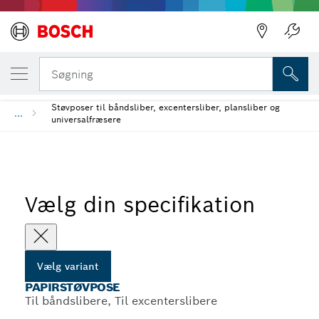
DIN VALGTE VARIANT
Papirstøvpose
Søgning
Støvposer til båndsliber, excentersliber, plansliber og
...
universalfræsere
Vælg din specifikation
Vælg variant
PAPIRSTØVPOSE
Til båndslibere, Til excenterslibere