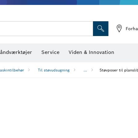
Optiske nivelleringsin
Forha
åndværktøjer
Service
Viden & Innovation
askintilbehør
Til støvudsugning
...
Støvposer til plansli