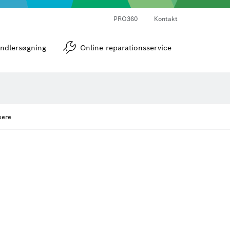
PRO360
Kontakt
strumenter
Vinkel- og hældningsmålere
ndlersøgning
Online-reparationsservice
bere