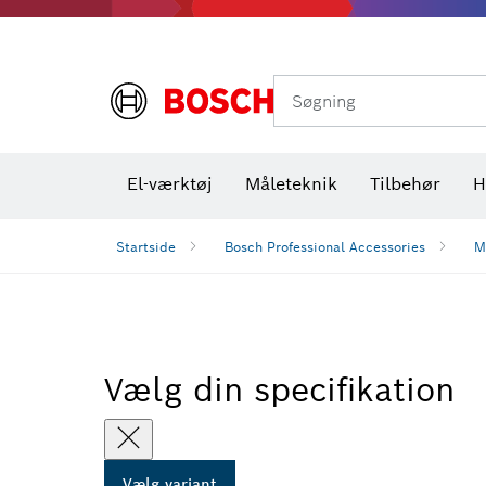
Varmekameraer og varmedetektorer
Søgning
El-værktøj
Måleteknik
Tilbehør
H
Startside
Bosch Professional Accessories
M
Vælg din specifikation
Vælg variant