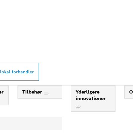
RMESTE BOSCH
L-FORHANDLER
lokal forhandler
er
Tilbehør
Yderligere
O
innovationer