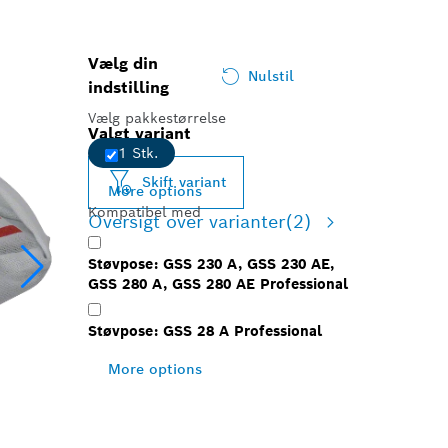
Vælg din
Nulstil
indstilling
Vælg pakkestørrelse
Valgt variant
1 Stk.
Skift variant
More options
Kompatibel med
Oversigt over varianter
(2)
Støvpose: GSS 230 A, GSS 230 AE,
GSS 280 A, GSS 280 AE Professional
Støvpose: GSS 28 A Professional
More options