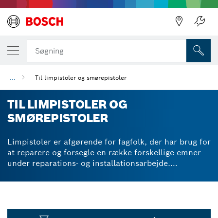
Søgning
...
Til limpistoler og smørepistoler
TIL LIMPISTOLER OG
SMØREPISTOLER
Limpistoler er afgørende for fagfolk, der har brug for
at reparere og forsegle en række forskellige emner
under reparations- og installationsarbejde.
Varmelimpatroner til limpistoler fås i transparent,
naturlig og sort farve til hård og ekstra stærk
fastholdelse. Smeltelimpatroner er endda velegnede
til temperaturfølsomme materialer. Vores
professionelle tilbehør til smørepistoler giver dig