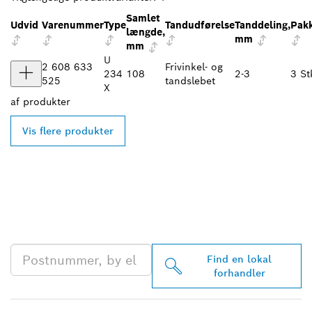
Samlet
Udvid
Varenummer
Type
Tandudførelse
Tanddeling,
Pakk
længde,
mm
mm
U
2 608 633
Frivinkel- og
234
108
2-3
3 St
525
tandslebet
X
af
produkter
Vis flere produkter
FIND DIN NÆRMESTE
BOSCH PROFESSIONAL-
FORHANDLER
Find en lokal
forhandler