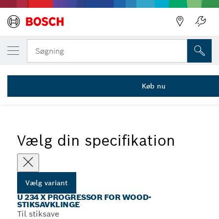
DIN VALGTE VARIANT
Stiksavsklinge U 234 X
Søgning
2 608 633 525
...
U 234 X Progressor for Wood-stiksavklinger
Køb nu
Vælg din specifikation
Vælg variant
U 234 X PROGRESSOR FOR WOOD-
STIKSAVKLINGE
Til stiksave