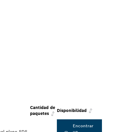
Cantidad de
Disponibilidad
paquetes
Encontrar
cel plano SDS
un