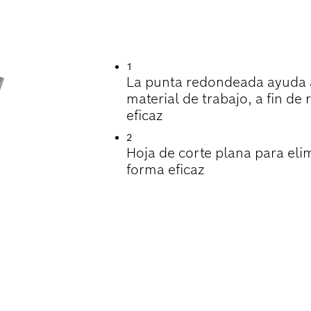
TIL EN EL CINCEL
 MAMPOSTERÍA
1
La punta redondeada ayuda a c
material de trabajo, a fin 
eficaz
2
Hoja de corte plana para el
forma eficaz