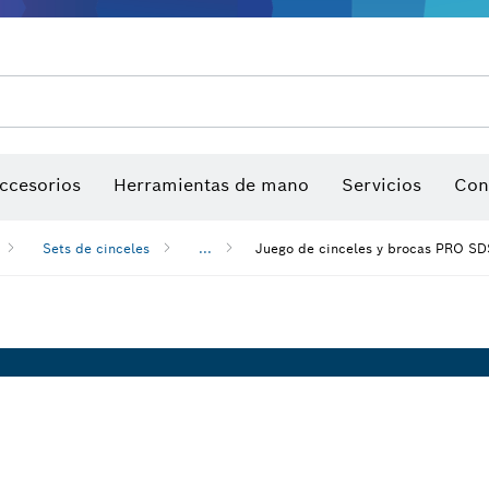
sierra y sierras de corona
Discos de lija, bandas de lija y hojas de lija
Puntas de atornillar, llaves para tuercas y llaves tu
Perforación con diamantes, corte y desbaste
ccesorios
Herramientas de mano
Servicios
Con
Sets de cinceles
...
Juego de cinceles y brocas PRO SD