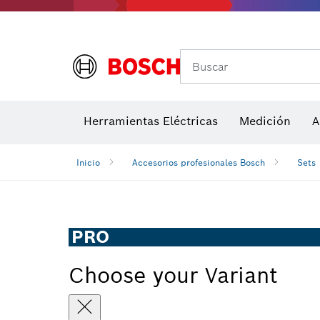
Accesorios para multiherramienta
Accesorios de máquinas
Hojas de 
Buscar
Detectores de temperatura y cámaras térmicas
Herramientas Eléctricas
Medición
A
Inicio
Accesorios profesionales Bosch
Sets
PRO
Choose your Variant