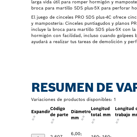
larga vida útil para romper hormigón y mamposter
broca para martillo SDS plus-5X para perforar 
El juego de cinceles PRO SDS plus-4C ofrece cin
y mampostería: Cinceles puntiagudos y planos P
incluye la broca para martillo SDS plus-5X con l
hormigón con facilidad, incluso cuando golpees ba
ayudará a realizar tus tareas de demolición y per
RESUMEN DE VA
Variaciones de productos disponibles:
1
Código
Longitud
Longitud 
Expandir
Diámetro
de parte
total mm
trabajo 
mm
6,00;
2 607
160; 160;