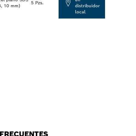
5 Pzs.
 8, 10 mm)
distribuidor
local
E
RCANO
 FRECUENTES