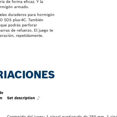
ía de forma eficaz. Y la
hormigón armado.
celes duraderos para hormigón
RO SDS plus-4C. También
a que podrás perforar
rras de refuerzo. El juego te
foración, repetidamente.
RIACIONES
de
mm
Set description
Contenido del juego: 1 cincel puntiagudo de 250 mm, 1 cin