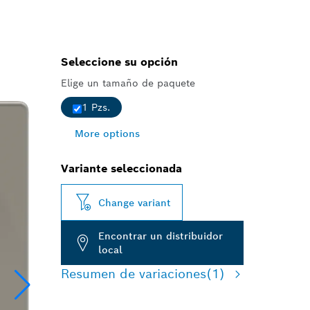
Seleccione su opción
Elige un tamaño de paquete
1 Pzs.
More options
Variante seleccionada
Change variant
Encontrar un distribuidor
local
Resumen de variaciones
(1)