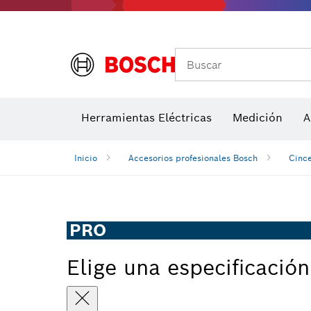
Accesorios para multiherramienta
Accesorios de máquinas
Hojas de 
Buscar
Detectores de temperatura y cámaras térmicas
Herramientas Eléctricas
Medición
A
Inicio
Accesorios profesionales Bosch
Cince
PRO
Elige una especificación