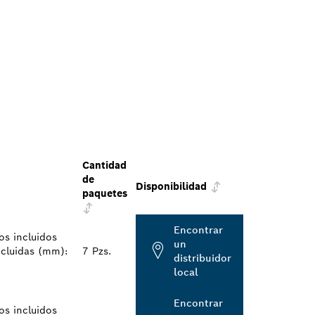
Cantidad
de
Disponibilidad
paquetes
Encontrar
os incluidos
un
incluidas (mm):
7 Pzs.
distribuidor
local
Encontrar
os incluidos