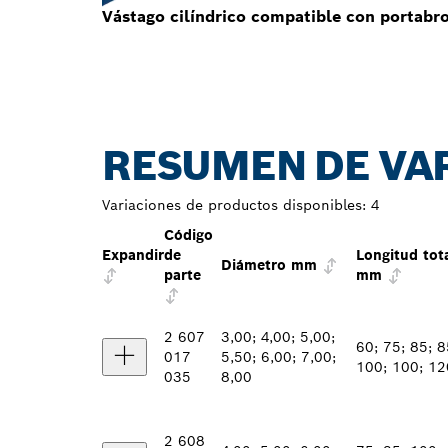
Vástago cilíndrico compatible con portabr
RESUMEN DE VA
Variaciones de productos disponibles:
4
Código
Expandir
de
Longitud tot
Diámetro mm
parte
mm
2 607
3,00; 4,00; 5,00;
60; 75; 85; 8
017
5,50; 6,00; 7,00;
100; 100; 12
035
8,00
2 608