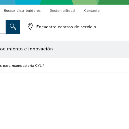
Buscar distribuidores
Sostenibilidad
Contacto
bo
Discos de corte, discos de desbaste y cepillos de alambre
Fresas para router y cuchillos de cepillo
Encuentre centros de servicio
Cámaras de inspección
Detectores de materiales
Medidores de ángulos e inclinómetros
Herramientas de diseño
ocimiento e innovación
as para mampostería CYL-1