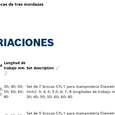
ocas de tres mordazas
RIACIONES
Longitud de
al
trabajo mm
Set description
30; 40; 50;
Set de 7 brocas CYL-1 para mampostería Diámetr
5;
50; 60; 60;
(mm): 3; 4; 5; 5,5; 6; 7; 8 longitudes de trabajo 
0
80
30; 40; 50; 50; 60; 60; 80
Set de 5 brocas CYL-1 para mampostería Diámetr