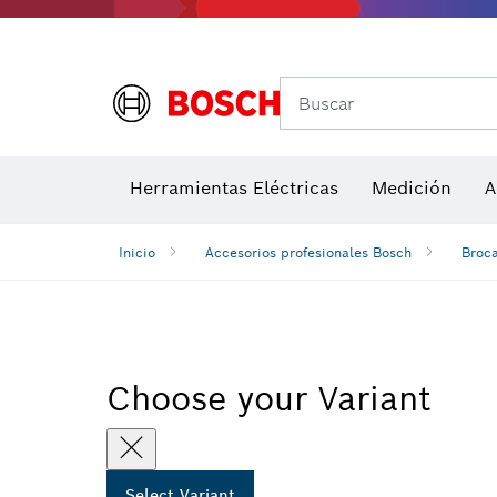
Accesorios para multiherramienta
Accesorios de máquinas
Hojas de 
Buscar
Detectores de temperatura y cámaras térmicas
Herramientas Eléctricas
Medición
A
Inicio
Accesorios profesionales Bosch
Broc
Choose your Variant
Select Variant