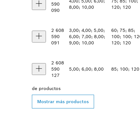
4,00; 5,00; 6,00;
75; 85; 100;
590
8,00; 10,00
120; 120
090
2 608
3,00; 4,00; 5,00;
60; 75; 85;
590
6,00; 7,00; 8,00;
100; 100; 12
091
9,00; 10,00
120; 120
2 608
590
5,00; 6,00; 8,00
85; 100; 120
127
de
productos
Mostrar más productos