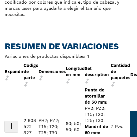
codificado por colores que indica el tipo de cabezal y
marcas láser para ayudarle a elegir el tamaño que
necesitas.
RESUMEN DE VARIACIONES
Variaciones de productos disponibles:
1
Código
Cantidad
Longitud
Set
Expandir
de
Dimensiones
de
en mm
description
Dis
parte
paquetes
Punta de
atornillar
de 50 mm:
PH2; PZ2;
T15; T20;
2 608
PH2; PZ2;
T25; T30.
60; 50;
522
T15; T20;
Mandril de
7 Pzs.
50; 50
327
T25; T30
60 mm: