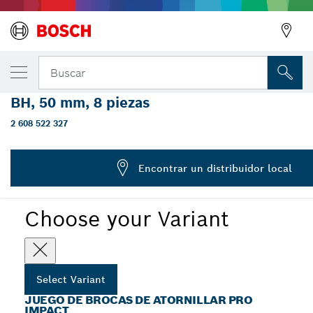
PRO Impact juego con portabrocas de camb
Buscar
índice Pick and Click, PH2, PZ2, T15, T20, 
BH, 50 mm, 8 piezas
Set de puntas de atornillar PRO Impact con soporte de
...
puntas Quick Change e índice Pick and Click
2 608 522 327
Encontrar un distribuidor local
PRO
Choose your Variant
Select Variant
JUEGO DE BROCAS DE ATORNILLAR PRO
IMPACT