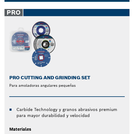
aristas de corte con diamante demuestran una gran
Dropdown
resistencia al desgaste en prácticamente todos los
closed
PRO
materiales. Los juegos de brocas para taladros
eléctricos y puntas de atornillar mixtas de 8, 9, 20 o
35 piezas ofrecen mayor comodidad para cualquier
tarea.
PRO CUTTING AND GRINDING SET
Para amoladoras angulares pequeñas
Carbide Technology y granos abrasivos premium
para mayor durabilidad y velocidad
Materiales