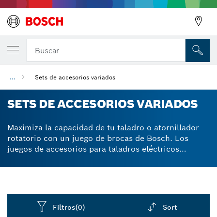
Buscar
...
Sets de accesorios variados
SETS DE ACCESORIOS VARIADOS
Maximiza la capacidad de tu taladro o atornillador
rotatorio con un juego de brocas de Bosch. Los
juegos de accesorios para taladros eléctricos
contienen brocas robustas de uso universal. Son
eficaces en materiales que van desde la madera
blanda hasta el hierro fundido, pasando por el acero
inoxidable. Fabricamos los juegos de brocas para
taladro y atornillador con acero modificado S2 para
Filtros
(0)
Sort
una calidad extradura y un desempeño potente. Las