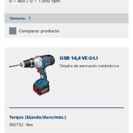
0 – 400 / 0 – 1.500 rpm
Variants:
1
Comparar producto
GSB 14,4 VE-2-LI
Taladro de percusión inalámbrico
Torque (blando/duro/máx.)
30/75/- Nm