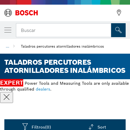
Buscar
...
Taladros percutores atornilladores inalámbricos
TALADROS PERCUTORES
ATORNILLADORES INALÁMBRICOS
EXPERT
Power Tools and Measuring Tools are only available
through qualified
dealers
.
Filtros
(0)
Sort