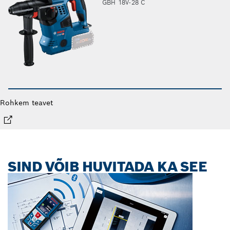
GBH 18V-28 C
Rohkem teavet
SIND VÕIB HUVITADA KA SEE