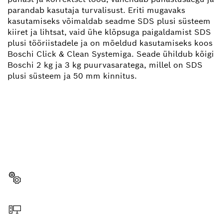
parandab kasutaja turvalisust. Eriti mugavaks
kasutamiseks võimaldab seadme SDS plusi süsteem
kiiret ja lihtsat, vaid ühe klõpsuga paigaldamist SDS
plusi tööriistadele ja on mõeldud kasutamiseks koos
Boschi Click & Clean Systemiga. Seade ühildub kõigi
Boschi 2 kg ja 3 kg puurvasaratega, millel on SDS
plusi süsteem ja 50 mm kinnitus.
KAS VAJAD VARUOSA?
Siit leiad lihtsalt ja kiiresti oma Boschi
professionaalsele tööriistale sobivad varuosad.
Varuosa valimine
Veebist tellimine