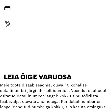
Tasumine
Tarne kättesaamine
Varuosa leidmine
LEIA ÕIGE VARUOSA
Meie tooteid saab seadmel oleva 10-kohalise
detailinumbri järgi üheselt identida. Veendu, et allpool
esitatud detailinumber langeb kokku sinu tööriista
teabeväljal olevate andmetega. Kui detailinumber ei
lange idenditud numbriga kokku, siis kasuta otsinguks