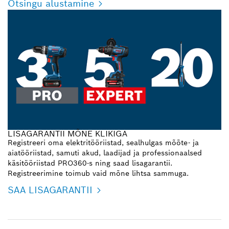
Otsingu alustamine
LISAGARANTII MÕNE KLIKIGA
Registreeri oma elektritööriistad, sealhulgas mõõte- ja
aiatööriistad, samuti akud, laadijad ja professionaalsed
käsitööriistad PRO360-s ning saad lisagarantii.
Registreerimine toimub vaid mõne lihtsa sammuga.
SAA LISAGARANTII