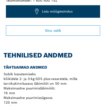
Tellimisnumber:
1 600 A00 15Z
Leia müügiesindus
Sinu valik
TEHNILISED ANDMED
TÄHTSAIMAD ANDMED
Sobib kasutamiseks
kõikidele 2- ja 3-kg-SDS plus-vasaratele, mille
tarvikukinnitusava läbimõõt on 50 mm
Maksimaalne puurimisläbimõõt.
16 mm
Maksimaalne puurimissügavus
120 mm