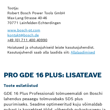
Tootja:
Robert Bosch Power Tools GmbH
Max-Lang-Strasse 40-46
70771 Leinfelden-Echterdingen
www.bosch-pt.com
kontakt@bosch.de
+49 (0) 711 400 40990
Hoiatused ja ohutusjuhiseid leiate kasutusjuhendist.
Kasutusjuhendi saab alla laadida siit:
Allalaadimised
PRO GDE 16 PLUS: LISATEAVE
Toote esiletõstud
GDE 16 Plus Professionali tolmueemaldi on Boschi
lahendus peaaegu tolmuvabaks SDS plus
puurimiseks. Seadme optimeeritud kuju võimaldab
puhast ja korrektset tööd, vähendab puhastusaegu ja