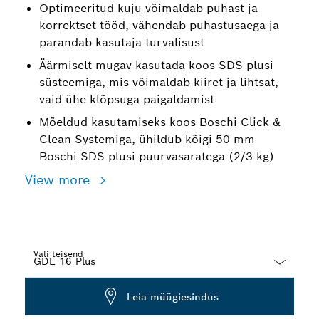
Optimeeritud kuju võimaldab puhast ja
korrektset tööd, vähendab puhastusaega ja
parandab kasutaja turvalisust
Äärmiselt mugav kasutada koos SDS plusi
süsteemiga, mis võimaldab kiiret ja lihtsat,
vaid ühe klõpsuga paigaldamist
Mõeldud kasutamiseks koos Boschi Click &
Clean Systemiga, ühildub kõigi 50 mm
Boschi SDS plusi puurvasaratega (2/3 kg)
View more
Vali teisend
Dropdown
Leia müügiesindus
closed