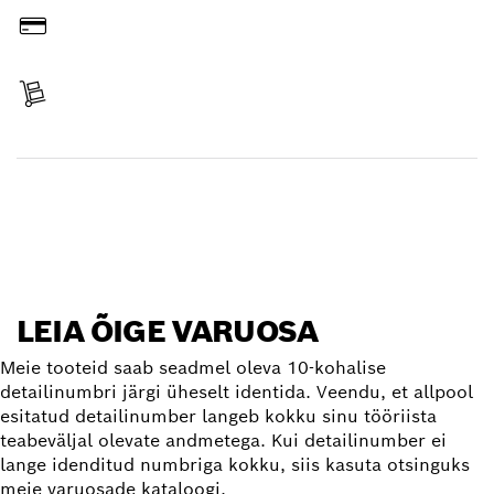
Tasumine
Tarne kättesaamine
Varuosa leidmine
LEIA ÕIGE VARUOSA
Meie tooteid saab seadmel oleva 10-kohalise
detailinumbri järgi üheselt identida. Veendu, et allpool
esitatud detailinumber langeb kokku sinu tööriista
teabeväljal olevate andmetega. Kui detailinumber ei
lange idenditud numbriga kokku, siis kasuta otsinguks
meie varuosade kataloogi.