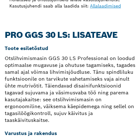
Kasutusjuhendi saab alla laadida siit:
Allalaadimised
PRO GGS 30 LS: LISATEAVE
Toote esiletõstud
Otslihvimismasin GGS 30 LS Professional on loodud
optimaalse mugavuse ja ohutuse tagamiseks, tagades
samal ajal võimsa lihvimisjõudluse. Tänu spindliluku
funktsioonile on tarvikute vahetamiseks vaja ainult
ühte mutrivõtit. Täiendavad disainifunktsioonid
tagavad sujuvama ja väsimusvaba töö ning parema
kasutajakaitse: see otslihvimismasin on
ergonoomiline, väiksema käepidemega ning sellel on
tagasilöögikontroll, sujuv käivitus ja
taaskäivituskaitse.
Varustus ja rakendus