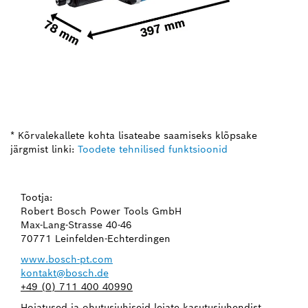
* Kõrvalekallete kohta lisateabe saamiseks klõpsake
järgmist linki:
Toodete tehnilised funktsioonid
Tootja:
Robert Bosch Power Tools GmbH
Max-Lang-Strasse 40-46
70771 Leinfelden-Echterdingen
www.bosch-pt.com
kontakt@bosch.de
+49 (0) 711 400 40990
Hoiatused ja ohutusjuhiseid leiate kasutusjuhendist.