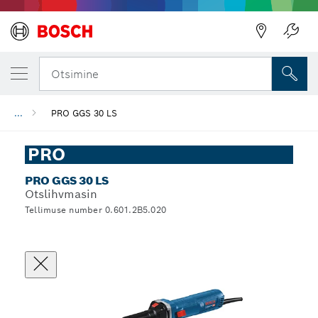
Otsimine
...
PRO GGS 30 LS
PRO
PRO GGS 30 LS
Otslihvmasin
Tellimuse number 0.601.2B5.020