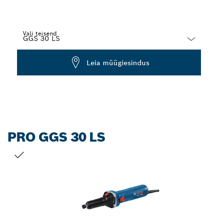
Vali teisend
Dropdown
Leia müügiesindus
closed
PRO GGS 30 LS
SINU VALIK