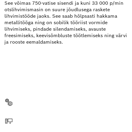
See võimas 750-vatise sisendi ja kuni 33 000 p/min
otslihvimismasin on suure jõudlusega raskete
lihvimistööde jaoks. See saab hõlpsasti hakkama
metallitööga ning on sobilik tööriist vormide
lihvimiseks, pindade silendamiseks, avauste
freesimiseks, keevisõmbluste töötlemiseks ning värvi
ja rooste eemaldamiseks.
KAS VAJAD VARUOSA?
Siit leiad lihtsalt ja kiiresti oma Boschi
professionaalsele tööriistale sobivad varuosad.
Varuosa valimine
Veebist tellimine