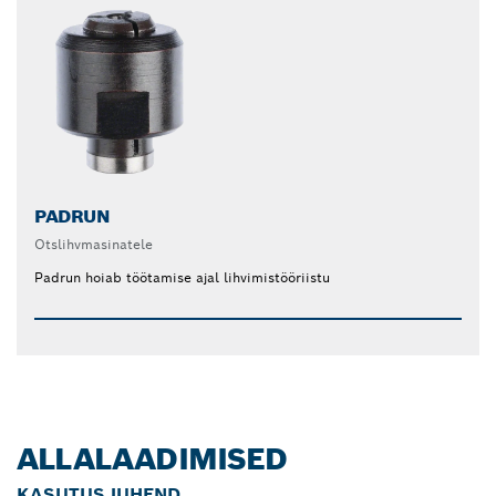
PADRUN
Otslihvmasinatele
Padrun hoiab töötamise ajal lihvimistööriistu
ALLALAADIMISED
KASUTUSJUHEND