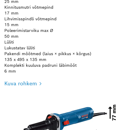
25 mm
Kinnitusmutri võtmepind
17 mm
Lihvimisspindli võtmepind
15 mm
Poleerimistarviku max Ø
50 mm
Lüliti
Lukustatav lüliti
Pakendi mõõtmed (laius × pikkus × kõrgus)
135 x 495 x 135 mm
Komplekti kuuluva padruni läbimõõt
6 mm
Kuva rohkem