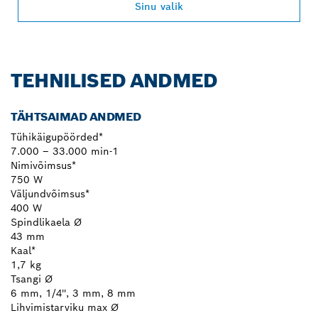
Sinu valik
TEHNILISED ANDMED
TÄHTSAIMAD ANDMED
Tühikäigupöörded*
7.000 – 33.000 min-1
Nimivõimsus*
750 W
Väljundvõimsus*
400 W
Spindlikaela Ø
43 mm
Kaal*
1,7 kg
Tsangi Ø
6 mm, 1/4'', 3 mm, 8 mm
Lihvimistarviku max Ø