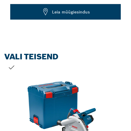
Dropdown
Leia müügiesindus
closed
VALI TEISEND
SINU VALIK