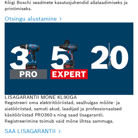
Kõigi Boschi seadmete kasutusjuhendid allalaadimiseks ja
printimiseks.
Otsingu alustamine
LISAGARANTII MÕNE KLIKIGA
Registreeri oma elektritööriistad, sealhulgas mõõte- ja
aiatööriistad, samuti akud, laadijad ja professionaalsed
käsitööriistad PRO360-s ning saad lisagarantii.
Registreerimine toimub vaid mõne lihtsa sammuga.
SAA LISAGARANTII