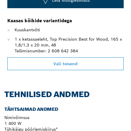
Leia müügiesindus
Kaasas kõikide variantidega
Kuuskantvõti
1 x ketassaeleht, Top Precision Best for Wood, 165 x
1,8/1,3 x 20 mm, 48
Tellimisnumber: 2 608 642 384
Vali teisend
TEHNILISED ANDMED
TÄHTSAIMAD ANDMED
Nimivõimsus
1 400 W
Tühikäigu pöörlemiskiirus*