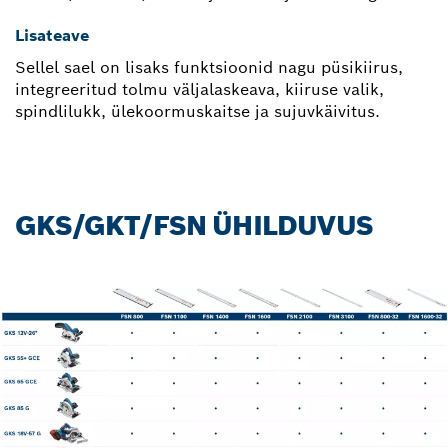
Lisateave
Sellel sael on lisaks funktsioonid nagu püsikiirus,
integreeritud tolmu väljalaskeava, kiiruse valik,
spindlilukk, ülekoormuskaitse ja sujuvkäivitus.
GKS/GKT/FSN ÜHILDUVUS