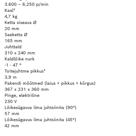
3.600 – 6.250 p/min
Kaal*
4,7 kg
Ketta siseava Ø
20 mm
Saeketta Ø
165 mm
Juhttald
310 x 240 mm
Kaldlõike nurk
-1 - 47 °
Toitejuhtme pikkus*
3,9 m
Pakendi mõõtmed (laius × pikkus × kõrgus)
367 x 231 x 360 mm
Pinge, elektriline
230 V
Lõikesügavus ilma juhtsiinita (90°)
57 mm
Lõikesügavus ilma juhtsiinita (45°)
42 mm