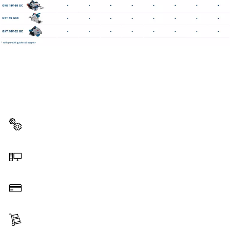
KAS VAJAD VARUOSA?
Siit leiad lihtsalt ja kiiresti oma Boschi
professionaalsele tööriistale sobivad varuosad.
Varuosa valimine
Veebist tellimine
Tasumine