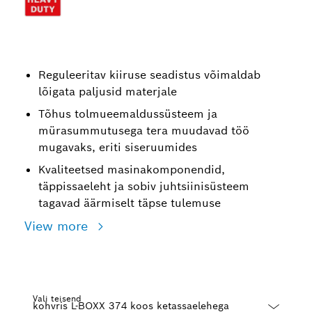
Reguleeritav kiiruse seadistus võimaldab
lõigata paljusid materjale
Tõhus tolmueemaldussüsteem ja
mürasummutusega tera muudavad töö
mugavaks, eriti siseruumides
Kvaliteetsed masinakomponendid,
täppissaeleht ja sobiv juhtsiinisüsteem
tagavad äärmiselt täpse tulemuse
View more
Vali teisend