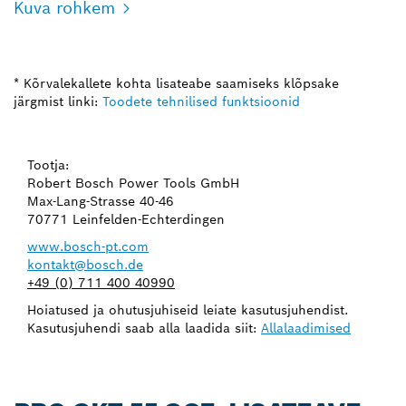
Kuva rohkem
* Kõrvalekallete kohta lisateabe saamiseks klõpsake
järgmist linki:
Toodete tehnilised funktsioonid
Tootja:
Robert Bosch Power Tools GmbH
Max-Lang-Strasse 40-46
70771 Leinfelden-Echterdingen
www.bosch-pt.com
kontakt@bosch.de
+49 (0) 711 400 40990
Hoiatused ja ohutusjuhiseid leiate kasutusjuhendist.
Kasutusjuhendi saab alla laadida siit:
Allalaadimised