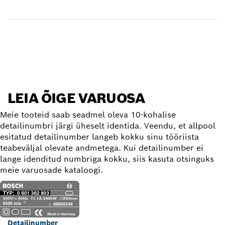
Tarne kättesaamine
Varuosa leidmine
LEIA ÕIGE VARUOSA
Meie tooteid saab seadmel oleva 10-kohalise
detailinumbri järgi üheselt identida. Veendu, et allpool
esitatud detailinumber langeb kokku sinu tööriista
teabeväljal olevate andmetega. Kui detailinumber ei
lange idenditud numbriga kokku, siis kasuta otsinguks
meie varuosade kataloogi.
Detailinumber