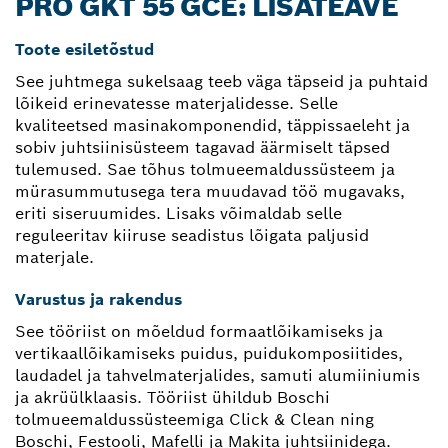
PRO GKT 55 GCE: LISATEAVE
Toote esiletõstud
See juhtmega sukelsaag teeb väga täpseid ja puhtaid
lõikeid erinevatesse materjalidesse. Selle
kvaliteetsed masinakomponendid, täppissaeleht ja
sobiv juhtsiinisüsteem tagavad äärmiselt täpsed
tulemused. Sae tõhus tolmueemaldussüsteem ja
mürasummutusega tera muudavad töö mugavaks,
eriti siseruumides. Lisaks võimaldab selle
reguleeritav kiiruse seadistus lõigata paljusid
materjale.
Varustus ja rakendus
See tööriist on mõeldud formaatlõikamiseks ja
vertikaallõikamiseks puidus, puidukomposiitides,
laudadel ja tahvelmaterjalides, samuti alumiiniumis
ja akrüülklaasis. Tööriist ühildub Boschi
tolmueemaldussüsteemiga Click & Clean ning
Boschi, Festooli, Mafelli ja Makita juhtsiinidega.