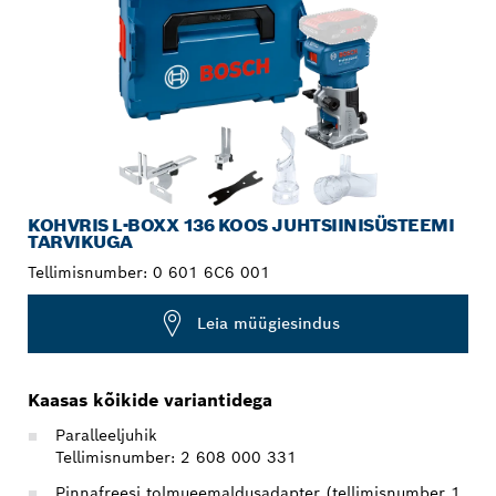
KOHVRIS L-BOXX 136 KOOS JUHTSIINISÜSTEEMI
TARVIKUGA
Tellimisnumber:
0 601 6C6 001
Leia müügiesindus
Kaasas kõikide variantidega
Paralleeljuhik
Tellimisnumber: 2 608 000 331
Pinnafreesi tolmueemaldusadapter (tellimisnumber 1