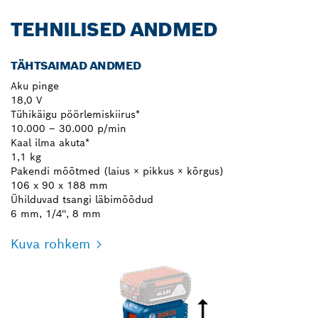
TEHNILISED ANDMED
TÄHTSAIMAD ANDMED
Aku pinge
18,0 V
Tühikäigu pöörlemiskiirus*
10.000 – 30.000 p/min
Kaal ilma akuta*
1,1 kg
Pakendi mõõtmed (laius × pikkus × kõrgus)
106 x 90 x 188 mm
Ühilduvad tsangi läbimõõdud
6 mm, 1/4'', 8 mm
Kuva rohkem