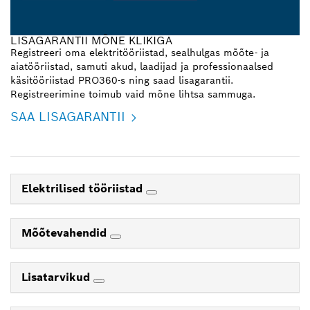
LISAGARANTII MÕNE KLIKIGA
Registreeri oma elektritööriistad, sealhulgas mõõte- ja
aiatööriistad, samuti akud, laadijad ja professionaalsed
käsitööriistad PRO360-s ning saad lisagarantii.
Registreerimine toimub vaid mõne lihtsa sammuga.
SAA LISAGARANTII
Elektrilised tööriistad
Mõõtevahendid
Lisatarvikud