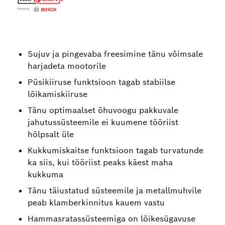
Sujuv ja pingevaba freesimine tänu võimsale
harjadeta mootorile
Püsikiiruse funktsioon tagab stabiilse
lõikamiskiiruse
Tänu optimaalset õhuvoogu pakkuvale
jahutussüsteemile ei kuumene tööriist
hõlpsalt üle
Kukkumiskaitse funktsioon tagab turvatunde
ka siis, kui tööriist peaks käest maha
kukkuma
Tänu täiustatud süsteemile ja metallmuhvile
peab klamberkinnitus kauem vastu
Hammasratassüsteemiga on lõikesügavuse