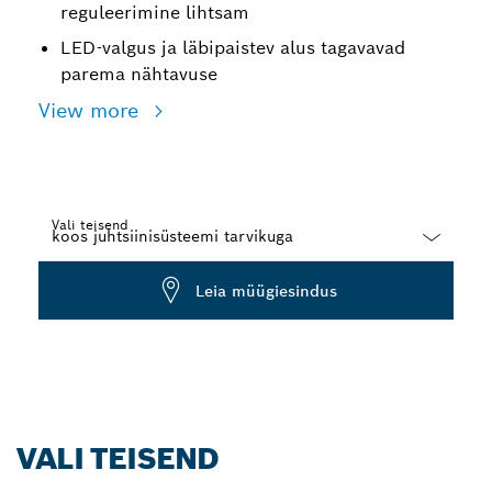
reguleerimine lihtsam
LED-valgus ja läbipaistev alus tagavavad
parema nähtavuse
View more
Vali teisend
Dropdown
Leia müügiesindus
closed
VALI TEISEND