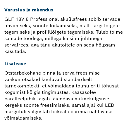
Varustus ja rakendus
GLF 18V-8 Professional akuülafrees sobib servade
lihvimiseks, soonte lõikamiseks, malli järgi lõigete
tegemiseks ja profiillõigete tegemiseks. Tuleb toime
samade töödega, millega ka sinu juhtmega
servafrees, aga tänu akutoitele on seda hõlpsam
kasutada.
Lisateave
Otstarbekohane pinna ja serva freesimise
vaakumotsakud kuuluvad standardselt
tarnekomplekti, et võimaldada tolmu eriti tõhusat
kogumist kõigis tingimustes. Kaasasolev
paralleeljuhik tagab täiendava mitmekülgsuse
kergeks soonte freesimiseks, samal ajal kui LED-
märgutuli valgustab lõikeala parema nähtavuse
võimaldamiseks.