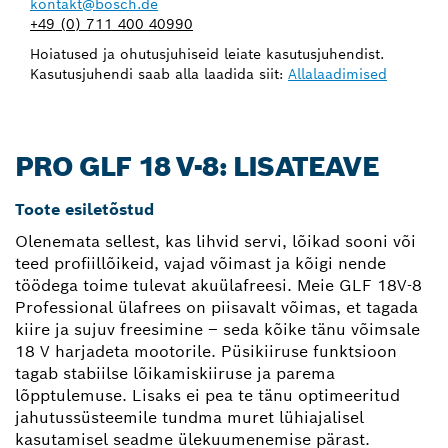
kontakt@bosch.de
+49 (0) 711 400 40990
Hoiatused ja ohutusjuhiseid leiate kasutusjuhendist.
Kasutusjuhendi saab alla laadida siit:
Allalaadimised
PRO GLF 18 V-8: LISATEAVE
Toote esiletõstud
Olenemata sellest, kas lihvid servi, lõikad sooni või
teed profiillõikeid, vajad võimast ja kõigi nende
töödega toime tulevat akuülafreesi. Meie GLF 18V-8
Professional ülafrees on piisavalt võimas, et tagada
kiire ja sujuv freesimine – seda kõike tänu võimsale
18 V harjadeta mootorile. Püsikiiruse funktsioon
tagab stabiilse lõikamiskiiruse ja parema
lõpptulemuse. Lisaks ei pea te tänu optimeeritud
jahutussüsteemile tundma muret lühiajalisel
kasutamisel seadme ülekuumenemise pärast.