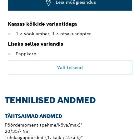
Leia müügiesindus
Kaasas kõikide variantidega
1 × vööklamber, 1 × otsakuadapter
Lisaks selles variandis
Pappkarp
Vali teisend
TEHNILISED ANDMED
TÄHTSAIMAD ANDMED
Pöördemoment (pehme/kõva/max)*
20/35/- Nm
Tühikäigupöörded (1. käik / 2.käik)*