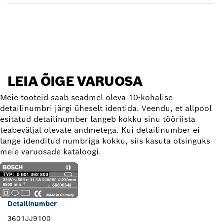
Varuosa leidmine
LEIA ÕIGE VARUOSA
Meie tooteid saab seadmel oleva 10-kohalise
detailinumbri järgi üheselt identida. Veendu, et allpool
esitatud detailinumber langeb kokku sinu tööriista
teabeväljal olevate andmetega. Kui detailinumber ei
lange idenditud numbriga kokku, siis kasuta otsinguks
meie varuosade kataloogi.
Detailinumber
3601JJ9100