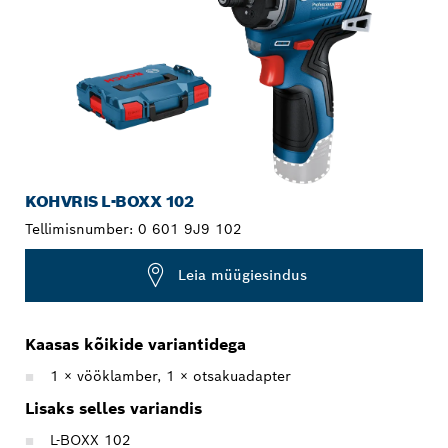
KOHVRIS L-BOXX 102
Tellimisnumber:
0 601 9J9 102
Leia müügiesindus
Kaasas kõikide variantidega
1 × vööklamber, 1 × otsakuadapter
Lisaks selles variandis
L-BOXX 102