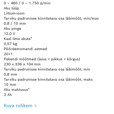
0 – 460 / 0 – 1.750 p/min
Aku tüüp
Liitium-ioon-
Tarviku padrunisse kinnitatava osa läbimõõt, min/max
0,8 / 10 mm
Aku pinge
12,0 V
Kaal ilma akuta*
0,57 kg
Pöördemomendi astmed
20+1
Pakendi mõõtmed (laius × pikkus × kõrgus)
230 x 336 x 104 mm
Tarviku padrunisse kinnitatava osa läbimõõt, min
0,8 mm
Tarviku padrunisse kinnitatava osa läbimõõt, maks
10 mm
Aku mahtuvus*
3 Ah
Kuva rohkem