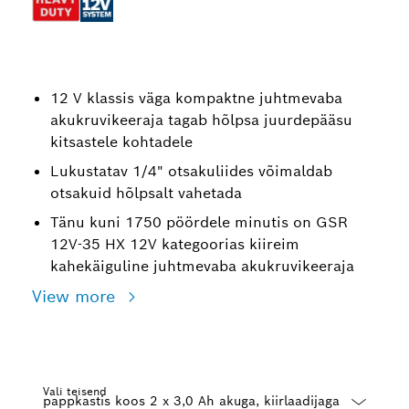
12 V klassis väga kompaktne juhtmevaba
akukruvikeeraja tagab hõlpsa juurdepääsu
kitsastele kohtadele
Lukustatav 1/4" otsakuliides võimaldab
otsakuid hõlpsalt vahetada
Tänu kuni 1750 pöördele minutis on GSR
12V-35 HX 12V kategoorias kiireim
kahekäiguline juhtmevaba akukruvikeeraja
View more
Vali teisend