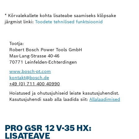
* Kõrvalekallete kohta lisateabe saamiseks klõpsake
järgmist linki:
Toodete tehnilised funktsioonid
Tootja:
Robert Bosch Power Tools GmbH
Max-Lang-Strasse 40-46
70771 Leinfelden-Echterdingen
www.bosch-pt.com
kontakt@bosch.de
+49 (0) 711 400 40990
Hoiatused ja ohutusjuhiseid leiate kasutusjuhendist.
Kasutusjuhendi saab alla laadida siit:
Allalaadimised
PRO GSR 12 V-35 HX:
LISATEAVE