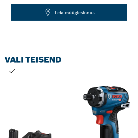
Dropdown
Leia müügiesindus
closed
VALI TEISEND
SINU VALIK