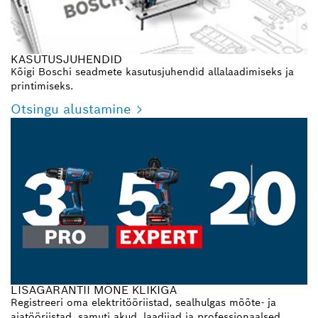
KASUTUSJUHENDID
Kõigi Boschi seadmete kasutusjuhendid allalaadimiseks ja
printimiseks.
Otsingu alustamine
LISAGARANTII MÕNE KLIKIGA
Registreeri oma elektritööriistad, sealhulgas mõõte- ja
aiatööriistad, samuti akud, laadijad ja professionaalsed