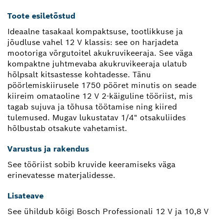
Toote esiletõstud
Ideaalne tasakaal kompaktsuse, tootlikkuse ja
jõudluse vahel 12 V klassis: see on harjadeta
mootoriga võrgutoitel akukruvikeeraja. See väga
kompaktne juhtmevaba akukruvikeeraja ulatub
hõlpsalt kitsastesse kohtadesse. Tänu
pöörlemiskiirusele 1750 pööret minutis on seade
kiireim omataoline 12 V 2-käiguline tööriist, mis
tagab sujuva ja tõhusa töötamise ning kiired
tulemused. Mugav lukustatav 1/4" otsakuliides
hõlbustab otsakute vahetamist.
Varustus ja rakendus
See tööriist sobib kruvide keeramiseks väga
erinevatesse materjalidesse.
Lisateave
See ühildub kõigi Bosch Professionali 12 V ja 10,8 V