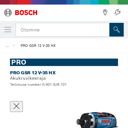
Otsimine
...
PRO GSR 12 V-35 HX
PRO
PRO GSR 12 V-35 HX
Akukruvikeeraja
Tellimuse number 0.601.9J9.101