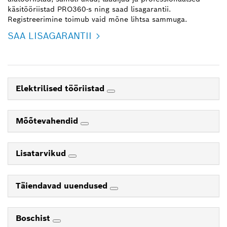
käsitööriistad PRO360-s ning saad lisagarantii.
Registreerimine toimub vaid mõne lihtsa sammuga.
SAA LISAGARANTII
Elektrilised tööriistad
Mõõtevahendid
Lisatarvikud
Täiendavad uuendused
Boschist