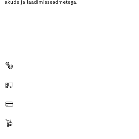
akude ja laadimisseadmetega.
KAS VAJAD VARUOSA?
Siit leiad lihtsalt ja kiiresti oma Boschi
professionaalsele tööriistale sobivad varuosad.
Varuosa valimine
Veebist tellimine
Tasumine
Tarne kättesaamine