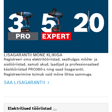
LISAGARANTII MÕNE KLIKIGA
Registreeri oma elektritööriistad, sealhulgas mõõte- ja
aiatööriistad, samuti akud, laadijad ja professionaalsed
käsitööriistad PRO360-s ning saad lisagarantii.
Registreerimine toimub vaid mõne lihtsa sammuga.
SAA LISAGARANTII
Elektrilised tööriistad