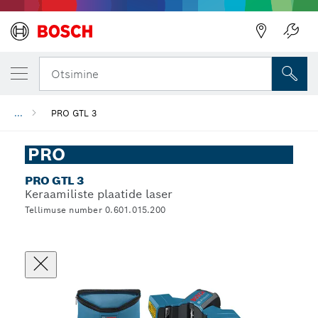
Otsimine
...
PRO GTL 3
PRO
PRO GTL 3
Keraamiliste plaatide laser
Tellimuse number 0.601.015.200