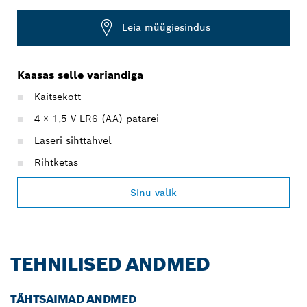
Leia müügiesindus
Kaasas selle variandiga
Kaitsekott
4 × 1,5 V LR6 (AA) patarei
Laseri sihttahvel
Rihtketas
Sinu valik
TEHNILISED ANDMED
TÄHTSAIMAD ANDMED