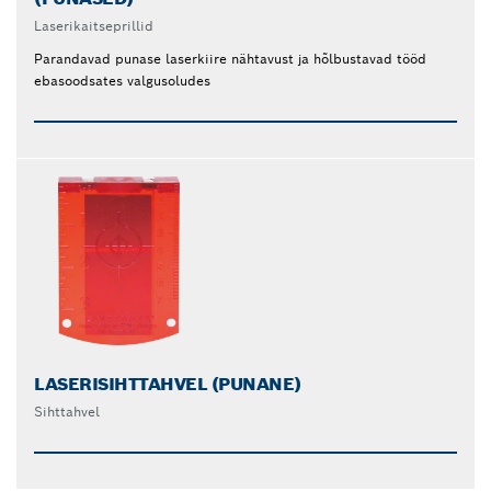
Laserikaitseprillid
Parandavad punase laserkiire nähtavust ja hõlbustavad tööd
ebasoodsates valgusoludes
LASERISIHTTAHVEL (PUNANE)
Sihttahvel