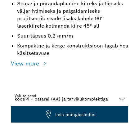
Seina- ja põrandaplaatide kiireks ja täpseks
väljarihtimiseks ja paigaldamiseks
projitseerib seade lisaks kahele 90°
laserkiirele kolmanda kiire 45° all
Suur täpsus 0,2 mm/m
Kompaktne ja kerge konstruktsioon tagab hea
käsitsetavuse
View more
Vali teisend
Dropdown
Leia müügiesindus
closed