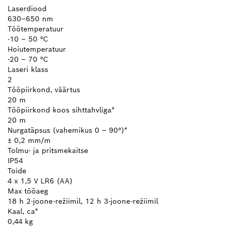
Laserdiood
630–650 nm
Töötemperatuur
-10 – 50 °C
Hoiutemperatuur
-20 – 70 °C
Laseri klass
2
Tööpiirkond, väärtus
20 m
Tööpiirkond koos sihttahvliga*
20 m
Nurgatäpsus (vahemikus 0 – 90°)*
± 0,2 mm/m
Tolmu- ja pritsmekaitse
IP54
Toide
4 x 1,5 V LR6 (AA)
Max tööaeg
18 h 2-joone-režiimil, 12 h 3-joone-režiimil
Kaal, ca*
0,44 kg