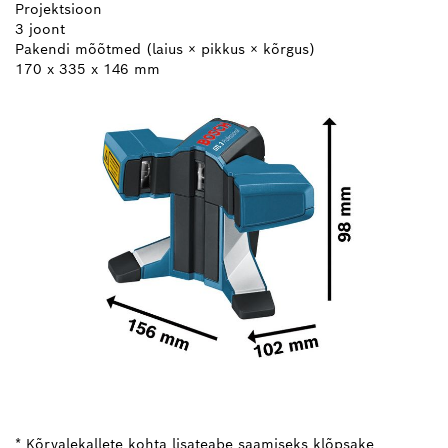
Projektsioon
3 joont
Pakendi mõõtmed (laius × pikkus × kõrgus)
170 x 335 x 146 mm
* Kõrvalekallete kohta lisateabe saamiseks klõpsake