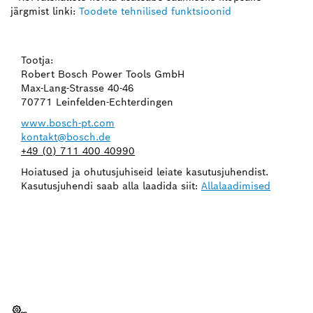
järgmist linki:
Toodete tehnilised funktsioonid
Tootja:
Robert Bosch Power Tools GmbH
Max-Lang-Strasse 40-46
70771 Leinfelden-Echterdingen
www.bosch-pt.com
kontakt@bosch.de
+49 (0) 711 400 40990
Hoiatused ja ohutusjuhiseid leiate kasutusjuhendist.
Kasutusjuhendi saab alla laadida siit:
Allalaadimised
KAS VAJAD VARUOSA?
Siit leiad lihtsalt ja kiiresti oma Boschi
professionaalsele tööriistale sobivad varuosad.