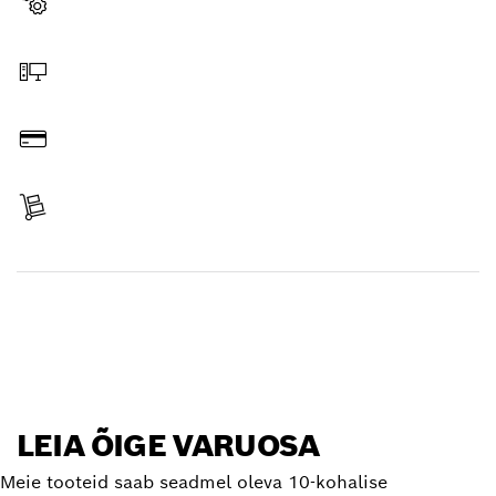
Varuosa valimine
Veebist tellimine
Tasumine
Tarne kättesaamine
Varuosa leidmine
LEIA ÕIGE VARUOSA
Meie tooteid saab seadmel oleva 10-kohalise