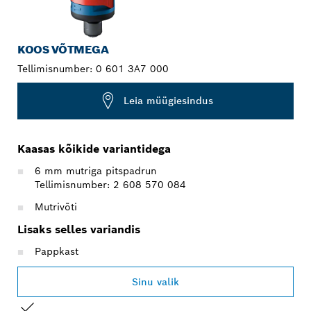
KOOS VÕTMEGA
Tellimisnumber:
0 601 3A7 000
Leia müügiesindus
Kaasas kõikide variantidega
6 mm mutriga pitspadrun
Tellimisnumber: 2 608 570 084
Mutrivõti
Lisaks selles variandis
Pappkast
Sinu valik