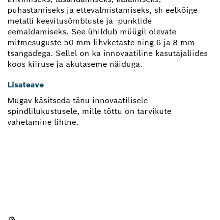
puhastamiseks ja ettevalmistamiseks, sh eelkõige
metalli keevitusõmbluste ja -punktide
eemaldamiseks. See ühildub müügil olevate
mitmesuguste 50 mm lihvketaste ning 6 ja 8 mm
tsangadega. Sellel on ka innovaatiline kasutajaliides
koos kiiruse ja akutaseme näiduga.
Lisateave
Mugav käsitseda tänu innovaatilisele
spindlilukustusele, mille tõttu on tarvikute
vahetamine lihtne.
KAS VAJAD VARUOSA?
Siit leiad lihtsalt ja kiiresti oma Boschi
professionaalsele tööriistale sobivad varuosad.