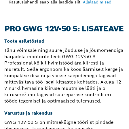
Kasutusjuhendi saab alla laadida siit:
Allalaadimised
PRO GWG 12V-50 S: LISATEAVE
Toote esiletõstud
Tänu võimsale ning suure jõudluse ja jõumomendiga
harjadeta mootorile teeb GWG 12V-50 S
Professional kõik lihvimistööd ära kiiresti ja
muretult. Selle ergonoomika koos äärmiselt kerge ja
kompaktse disaini ja väikse käepidemega tagavad
mitteväsitava töö isegi kitsastes kohtades. Akuga 12
V nurklihvmasina kiiruse muutmise lüliti ja 5
kiiruserežiimi tagavad suurepärase kontrolli eri
tööde tegemisel ja optimaalsed tulemused.
Varustus ja rakendus
GWG 12V-50 S on mitmekülgne tööriist pindade
lihvimiseks, tasandamiseks, käiamiseks,