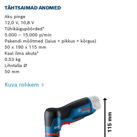
TÄHTSAIMAD ANDMED
Aku pinge
12,0 V, 10,8 V
Tühikäigupöörded*
5.000 – 15.000 p/min
Pakendi mõõtmed (laius × pikkus × kõrgus)
50 x 190 x 115 mm
Kaal ilma akuta*
0,53 kg
Lihvtalla Ø
50 mm
Kuva rohkem