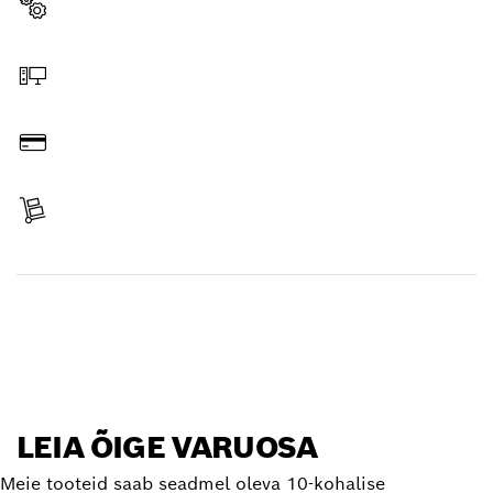
Varuosa valimine
Veebist tellimine
Tasumine
Tarne kättesaamine
Varuosa leidmine
LEIA ÕIGE VARUOSA
Meie tooteid saab seadmel oleva 10-kohalise