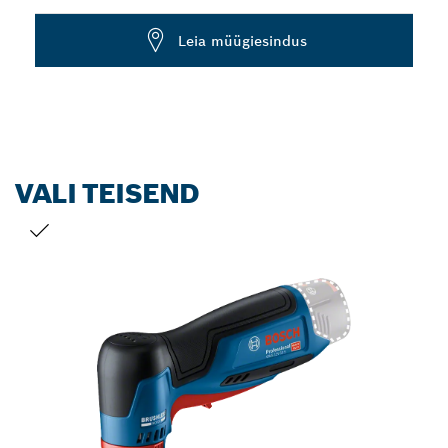
Dropdown
Leia müügiesindus
closed
VALI TEISEND
SINU VALIK