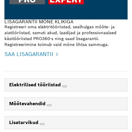
LISAGARANTII MÕNE KLIKIGA
Registreeri oma elektritööriistad, sealhulgas mõõte- ja
aiatööriistad, samuti akud, laadijad ja professionaalsed
käsitööriistad PRO360-s ning saad lisagarantii.
Registreerimine toimub vaid mõne lihtsa sammuga.
SAA LISAGARANTII
Elektrilised tööriistad
Mõõtevahendid
Lisatarvikud