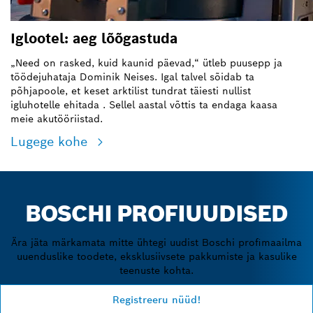
Iglootel: aeg lõõgastuda
„Need on rasked, kuid kaunid päevad,“ ütleb puusepp ja
töödejuhataja Dominik Neises. Igal talvel sõidab ta
põhjapoole, et keset arktilist tundrat täiesti nullist
igluhotelle ehitada
. Sellel aastal võttis ta endaga kaasa
meie akutööriistad.
Lugege kohe
BOSCHI PROFIUUDISED
Ära jäta märkamata mitte ühtegi uudist Boschi profimaailma
uuenduslike toodete, eksklusiivsete pakkumiste ja kasulike
teenuste kohta.
Registreeru nüüd!