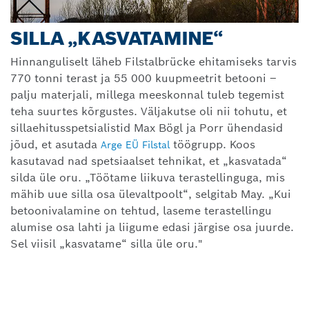
SILLA „KASVATAMINE“
Hinnanguliselt läheb Filstalbrücke ehitamiseks tarvis
770 tonni terast ja 55 000 kuupmeetrit betooni –
palju materjali, millega meeskonnal tuleb tegemist
teha suurtes kõrgustes. Väljakutse oli nii tohutu, et
sillaehitusspetsialistid Max Bögl ja Porr ühendasid
jõud, et asutada
töögrupp. Koos
Arge EÜ Filstal
kasutavad nad spetsiaalset tehnikat, et „kasvatada“
silda üle oru. „Töötame liikuva terastellinguga, mis
mähib uue silla osa ülevaltpoolt“, selgitab May. „Kui
betoonivalamine on tehtud, laseme terastellingu
alumise osa lahti ja liigume edasi järgise osa juurde.
Sel viisil „kasvatame“ silla üle oru."