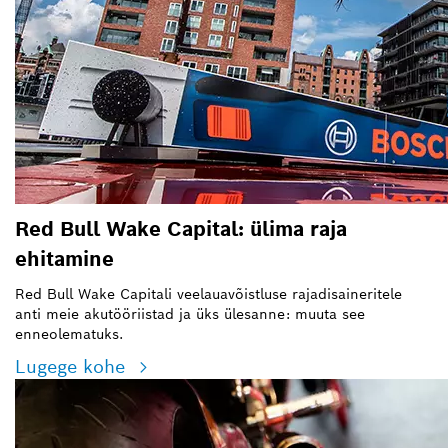
Red Bull Wake Capital: ülima raja
ehitamine
Red Bull Wake Capitali veelauavõistluse rajadisaineritele
anti meie akutööriistad ja üks ülesanne: muuta see
enneolematuks.
Lugege kohe