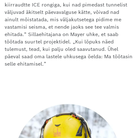
kiirraudtte ICE rongiga, kui nad pimedast tunnelist
väljuvad äkitselt päevavalguse kätte, võivad nad
ainult mõistatada, mis väljakutsetega pidime me
vastamisi seisma, et nende jaoks see tee valmis
ehitada.“ Sillaehitajana on Mayer uhke, et saab
töötada suurtel projektidel. „Kui lõpuks näed
tulemust, tead, kui palju oled saavutanud. Ühel
päeval saad oma lastele uhkusega öelda: Ma töötasin
selle ehitamisel.”