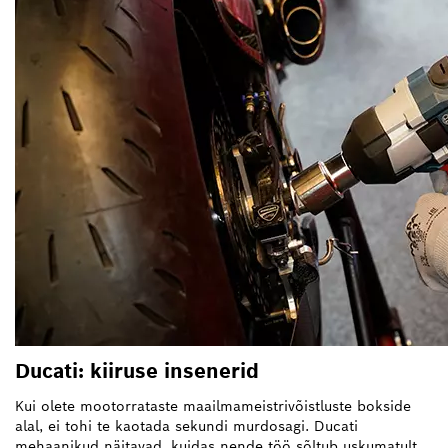
Ducati: kiiruse insenerid
Kui olete mootorrataste maailmameistrivõistluste bokside
alal, ei tohi te kaotada sekundi murdosagi. Ducati
mehaanikud näitavad, kuidas nende töö sõltub uskumatult