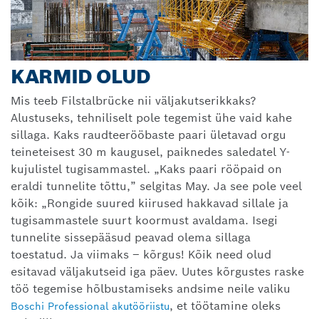
KARMID OLUD
Mis teeb Filstalbrücke nii väljakutserikkaks?
Alustuseks, tehniliselt pole tegemist ühe vaid kahe
sillaga. Kaks raudteerööbaste paari ületavad orgu
teineteisest 30 m kaugusel, paiknedes saledatel Y-
kujulistel tugisammastel. „Kaks paari rööpaid on
eraldi tunnelite tõttu,” selgitas May. Ja see pole veel
kõik: „Rongide suured kiirused hakkavad sillale ja
tugisammastele suurt koormust avaldama. Isegi
tunnelite sissepääsud peavad olema sillaga
toestatud. Ja viimaks – kõrgus! Kõik need olud
esitavad väljakutseid iga päev. Uutes kõrgustes raske
töö tegemise hõlbustamiseks andsime neile valiku
, et töötamine oleks
Boschi Professional akutööriistu