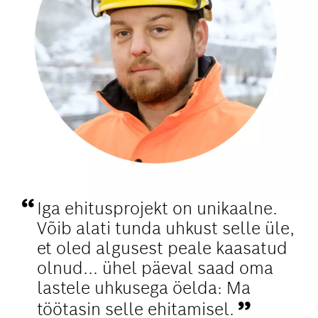
Iga ehitusprojekt on unikaalne.
Võib alati tunda uhkust selle üle,
et oled algusest peale kaasatud
olnud...
ühel päeval saad oma
lastele uhkusega öelda: Ma
töötasin selle ehitamisel.