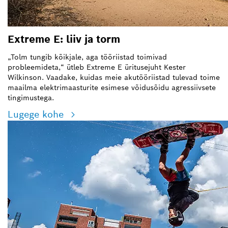
Extreme E: liiv ja torm
„Tolm tungib kõikjale, aga tööriistad toimivad
probleemideta,“ ütleb Extreme E üritusejuht Kester
Wilkinson. Vaadake, kuidas meie akutööriistad tulevad toime
maailma elektrimaasturite esimese võidusõidu agressiivsete
tingimustega.
Lugege kohe