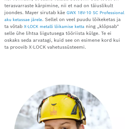
terasvarraste kärpimine, nii et nad on täiuslikult
joondes. Mayer sirutab käe
GWX 18V-10 SC Professional
. Sellel on veel puudu lõikeketas ja
aku ketassae järele
ta võtab
ning „klõpsab"
X-LOCK metalli lõikamise ketta
selle ühe lihtsa liigutusega tööriista külge. Te ei
oskaks seda arvatagi, kuid see on esimene kord kui
ta proovib X-LOCK vahetussüsteemi.