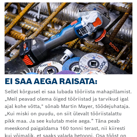
EI SAA AEGA RAISATA:
Sellel kõrgusel ei saa lubada tööriista mahapillamist.
„Meil peavad olema õiged tööriistad ja tarvikud igal
ajal kohe võtta," sõnab Martin Mayer, töödejuhataja.
„Kui miski on puudu, on siit ülevalt tööriistalattu
pikk maa. Ja see kulutab meie aega.” Täna peab
meeskond paigaldama 160 tonni terast, nii kiiresti
kui võimalik, et saaks valada betooni. Osa tööst on