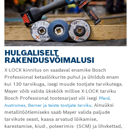
HULGALISELT
RAKENDUSVÕIMALUSI
X-LOCK kinnitus on saadaval enamike Bosch
Professional ketaslõikurite puhul ja ühildub enam
kui 130 tarvikuga, isegi muude tootjate tarvikutega.
Mayer võib valida ükskõik millise X-LOCK tarviku
Bosch Professional tootesarjast või isegi
Pferd,
. Ainuüksi
Austromex, Berner ja teiste tootjate tarviku
metallitöötlemiseks saab Mayer valida paljude
tarvikute seast, kaasa arvatud lõikamise,
karestamise, kiud-, poleerimis- (SCM) ja lihvkettad,