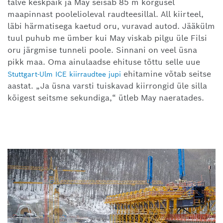
talve keskpaik ja May seisab 85 m kõrgusel
maapinnast poolelioleval raudteesillal. All kiirteel,
läbi härmatisega kaetud oru, vuravad autod. Jääkülm
tuul puhub me ümber kui May viskab pilgu üle Filsi
oru järgmise tunneli poole. Sinnani on veel üsna
pikk maa. Oma ainulaadse ehituse tõttu selle uue
ehitamine võtab seitse
Stuttgart-Ulm ICE kiirraudtee jupi
aastat. „Ja üsna varsti tuiskavad kiirrongid üle silla
kõigest seitsme sekundiga,“ ütleb May naeratades.