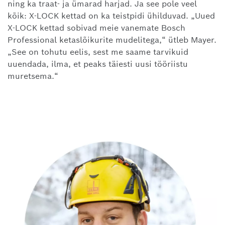
ning ka traat- ja ümarad harjad. Ja see pole veel
kõik: X-LOCK kettad on ka teistpidi ühilduvad. „Uued
X-LOCK kettad sobivad meie vanemate Bosch
Professional ketaslõikurite mudelitega,“ ütleb Mayer.
„See on tohutu eelis, sest me saame tarvikuid
uuendada, ilma, et peaks täiesti uusi tööriistu
muretsema.“