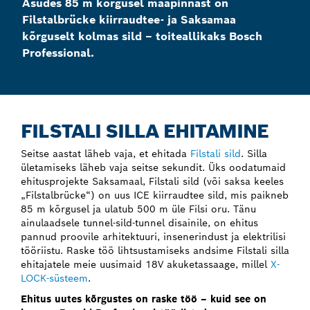
Asudes 85 m kõrgusel maapinnast on
Filstalbrücke kiirraudtee- ja Saksamaa
kõrguselt kolmas sild – toiteallikaks Bosch
Professional.
FILSTALI SILLA EHITAMINE
Seitse aastat läheb vaja, et ehitada
Filstali sild
. Silla
ületamiseks läheb vaja seitse sekundit. Üks oodatumaid
ehitusprojekte Saksamaal, Filstali sild (või saksa keeles
„Filstalbrücke“) on uus ICE kiirraudtee sild, mis paikneb
85 m kõrgusel ja ulatub 500 m üle Filsi oru. Tänu
ainulaadsele tunnel-sild-tunnel disainile, on ehitus
pannud proovile arhitektuuri, insenerindust ja elektrilisi
tööriistu. Raske töö lihtsustamiseks andsime Filstali silla
ehitajatele meie uusimaid 18V akuketassaage, millel
X-
LOCK-süsteem
.
Ehitus uutes kõrgustes on raske töö – kuid see on