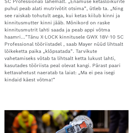
SC Professionali lähemalt. „Enamuse ketaslõikurite
puhul peab alati mutrivõtit otsima“, ütleb ta. „Ning
see raiskab tohutult aega, kui ketas kiilub kinni ja
kinnitusmutter kinni jääb. Mõnikord on raske
kinnitusmutrit lahti saada ja peab appi võtma
haamri...“Tänu X-LOCK kinnitusele GWX 18V-10 SC
Professional tööriistadel , saab Mayer nüüd lihtsalt
lõikeketta paika „klõpsatada“. Tarvikute
vahetamiseks võtab ta lihtsalt ketta lukust lahti,
kasutades tööriista peal olevat kangi. Pärast paari
kettavahetust naeratab ta laiat: „Ma ei pea isegi
kindaid käest võtma!“