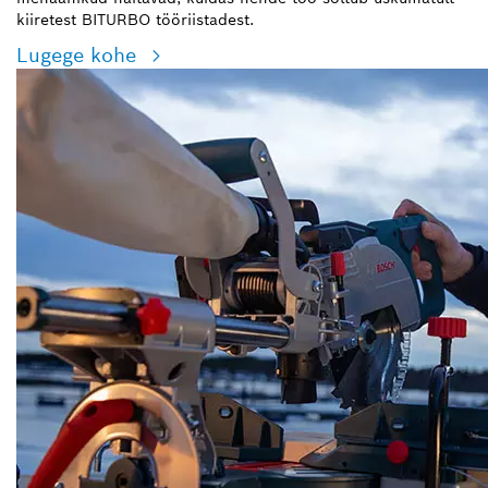
kiiretest BITURBO tööriistadest.
Lugege kohe