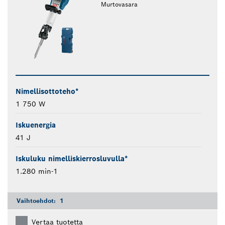
Murtovasara
Nimellisottoteho*
1 750 W
Iskuenergia
41 J
Iskuluku nimelliskierrosluvulla*
1.280 min-1
Vaihtoehdot:
1
Vertaa tuotetta