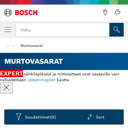
Haku
...
Murtovasarat
MURTOVASARAT
EXPERT
-sähkötyökalut ja mittalaitteet ovat saatavilla vain
valtuutettujen
jälleenmyyjien
kautta.
Suodattimet
(0)
Sort
Dropdown