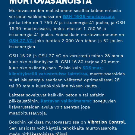
MURTOVASAROISTA
Murtovasaroiden mallistomme sisältää kolme erilaista
versiota: valikoimassa on
GSH 16-28 -murtovasara
,
jonka teho on 1 750 W ja iskuenergia 41 joulea, ja GSH
16-30 -murtovasara, jonka teho on 1 750 W ja
iskuenergia 41 joulea. Voimakkain murtovasaramme on
GSH 27 VC
, joka tuottaa 2 000 W:n tehon ja 62 joulen
iskuenergian.
GSH 16-28 ja GSH 27 VC on varustettu taltan 28 mm:n
kuusiokolokiinnityksellä. GSH 16-30 tarjoaa 30 mm:n
kuusiokolokiinnityksen. Toisin kuin
SDS-max-
kiinnityksellä varustetuissa laitteissa,
murtovasaroiden
suuri iskuenergia saadaan välitettyä optimaalisesti 28
tai 30 mm:n kuusiokolokiinnityksen kautta..
Laitteet soveltuvat kaikkiin betonin tai asfaltin
piikkaustöihin.
Kattavan valikoimamme
soveltuvien
lisävarusteiden avulla voit asentaa jopa
maadoitussauvoja.
Boschin kaikissa murtovasaroissa on
Vibration Control
.
Sen ansiosta voit käyttää tehokkaita murtovasaroita
myös pitkäkestoisissa töissä.