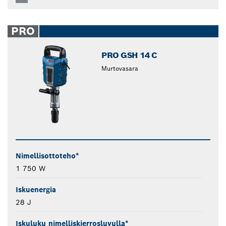
PRO
PRO GSH 14 C
Murtovasara
Nimellisottoteho*
1 750 W
Iskuenergia
28 J
Iskuluku nimelliskierrosluvulla*