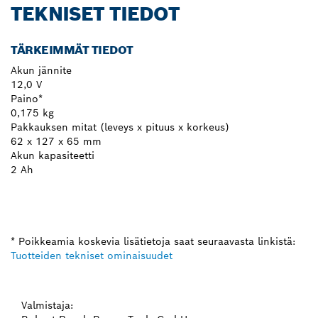
TEKNISET TIEDOT
TÄRKEIMMÄT TIEDOT
Akun jännite
12,0 V
Paino*
0,175 kg
Pakkauksen mitat (leveys x pituus x korkeus)
62 x 127 x 65 mm
Akun kapasiteetti
2 Ah
* Poikkeamia koskevia lisätietoja saat seuraavasta linkistä:
Tuotteiden tekniset ominaisuudet
Valmistaja: