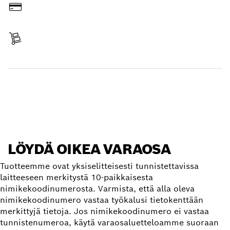
Maksa
Toimitus vastaanotettu
Etsi varaosa
LÖYDÄ OIKEA VARAOSA
Tuotteemme ovat yksiselitteisesti tunnistettavissa
laitteeseen merkitystä 10-paikkaisesta
nimikekoodinumerosta. Varmista, että alla oleva
nimikekoodinumero vastaa työkalusi tietokenttään
merkittyjä tietoja. Jos nimikekoodinumero ei vastaa
tunnistenumeroa, käytä varaosaluetteloamme suoraan