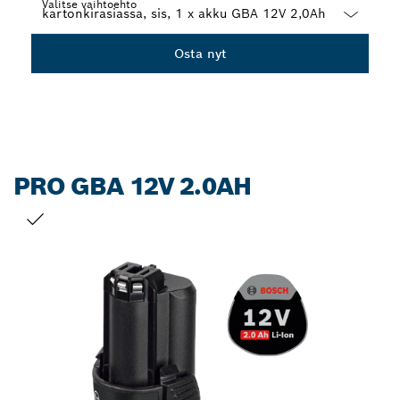
Valitse vaihtoehto
Dropdown
Osta nyt
closed
PRO GBA 12V 2.0AH
VALINTASI