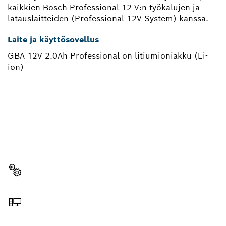
kaikkien Bosch Professional 12 V:n työkalujen ja
latauslaitteiden (Professional 12V System) kanssa.
Laite ja käyttösovellus
GBA 12V 2.0Ah Professional on litiumioniakku (Li-
ion)
TARVITSETKO VARAOSAN?
Täältä löydät nopeasti ja vaivattomasti sopivat
varaosat ammattimaiseen Bosch-työkaluusi.
Valitse varaosa
Tilaa verkosta