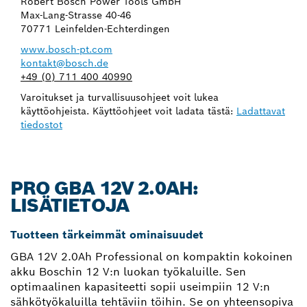
Robert Bosch Power Tools GmbH
Max-Lang-Strasse 40-46
70771 Leinfelden-Echterdingen
www.bosch-pt.com
kontakt@bosch.de
+49 (0) 711 400 40990
Varoitukset ja turvallisuusohjeet voit lukea
käyttöohjeista. Käyttöohjeet voit ladata tästä:
Ladattavat
tiedostot
PRO GBA 12V 2.0AH:
LISÄTIETOJA
Tuotteen tärkeimmät ominaisuudet
GBA 12V 2.0Ah Professional on kompaktin kokoinen
akku Boschin 12 V:n luokan työkaluille. Sen
optimaalinen kapasiteetti sopii useimpiin 12 V:n
sähkötyökaluilla tehtäviin töihin. Se on yhteensopiva