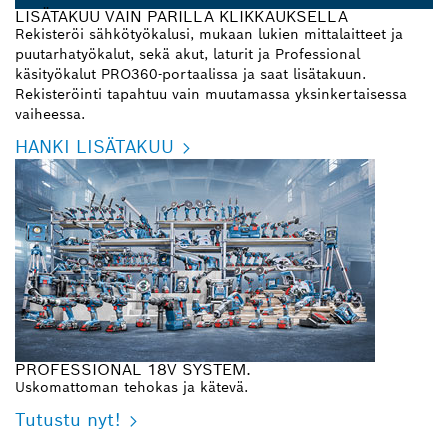
LISÄTAKUU VAIN PARILLA KLIKKAUKSELLA
Rekisteröi sähkötyökalusi, mukaan lukien mittalaitteet ja
puutarhatyökalut, sekä akut, laturit ja Professional
käsityökalut PRO360-portaalissa ja saat lisätakuun.
Rekisteröinti tapahtuu vain muutamassa yksinkertaisessa
vaiheessa.
HANKI LISÄTAKUU
PROFESSIONAL 18V SYSTEM.
Uskomattoman tehokas ja kätevä.
Tutustu nyt!