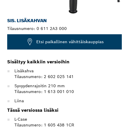
SIS. LISÄKAHVAN
Tilausnumero:
0 611 2A3 000
Etsi paikallinen vähittäiskauppias
Sisältyy kaikkiin versioihin
Lisäkahva
Tilausnumero: 2 602 025 141
Syvyydenrajoitin 210 mm
Tilausnumero: 1 613 001 010
Liina
Tässä versiossa lisäksi
L-Case
Tilausnumero: 1 605 438 1CR