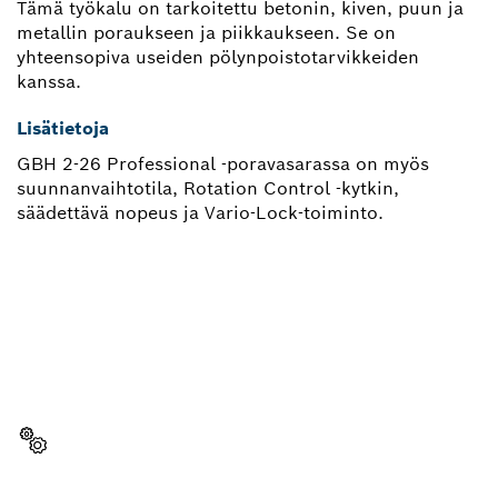
Tämä työkalu on tarkoitettu betonin, kiven, puun ja
metallin poraukseen ja piikkaukseen. Se on
yhteensopiva useiden pölynpoistotarvikkeiden
kanssa.
Lisätietoja
GBH 2-26 Professional -poravasarassa on myös
suunnanvaihtotila, Rotation Control -kytkin,
säädettävä nopeus ja Vario-Lock-toiminto.
TARVITSETKO VARAOSAN?
Täältä löydät nopeasti ja vaivattomasti sopivat
varaosat ammattimaiseen Bosch-työkaluusi.
Valitse varaosa