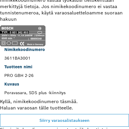
nimikekoodinumero vastaa työkalusi tietokenttään
merkittyjä tietoja. Jos nimikekoodinumero ei vastaa
tunnistenumeroa, käytä varaosaluetteloamme suoraan
hakuun
Nimikekoodinumero
3611BA3001
Tuotteen nimi
PRO GBH 2-26
Kuvaus
Poravasara, SDS plus -kiinnitys
Kyllä, nimikekoodinumero täsmää.
Haluan varaosan tälle tuotteelle.
Siirry varaosalistaukseen