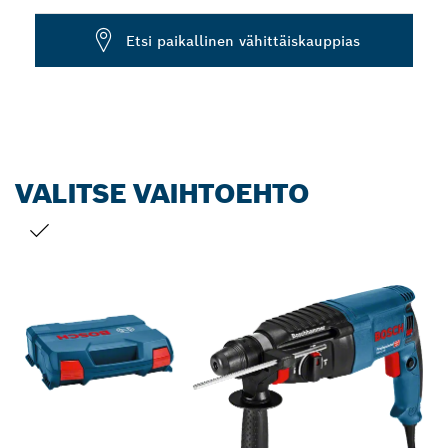
Dropdown
Etsi paikallinen vähittäiskauppias
closed
VALITSE VAIHTOEHTO
VALINTASI