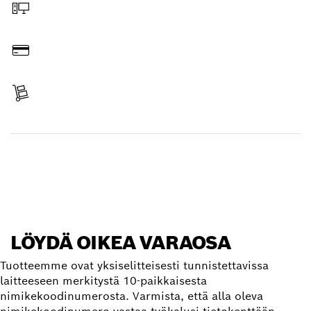
Tilaa verkosta
Maksa
Toimitus vastaanotettu
Etsi varaosa
LÖYDÄ OIKEA VARAOSA
Tuotteemme ovat yksiselitteisesti tunnistettavissa
laitteeseen merkitystä 10-paikkaisesta
nimikekoodinumerosta. Varmista, että alla oleva