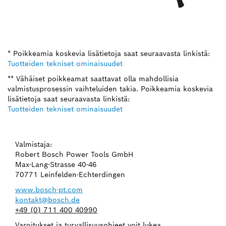
* Poikkeamia koskevia lisätietoja saat seuraavasta linkistä:
Tuotteiden tekniset ominaisuudet
** Vähäiset poikkeamat saattavat olla mahdollisia
valmistusprosessin vaihteluiden takia. Poikkeamia koskevia
lisätietoja saat seuraavasta linkistä:
Tuotteiden tekniset ominaisuudet
Valmistaja:
Robert Bosch Power Tools GmbH
Max-Lang-Strasse 40-46
70771 Leinfelden-Echterdingen
www.bosch-pt.com
kontakt@bosch.de
+49 (0) 711 400 40990
Varoitukset ja turvallisuusohjeet voit lukea