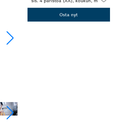
Dropdown
Osta nyt
closed