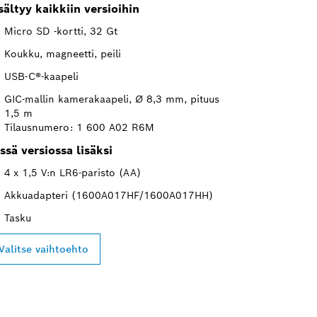
sältyy kaikkiin versioihin
Micro SD -kortti, 32 Gt
Koukku, magneetti, peili
USB-C®-kaapeli
GIC-mallin kamerakaapeli, Ø 8,3 mm, pituus
1,5 m
Tilausnumero: 1 600 A02 R6M
ssä versiossa lisäksi
4 x 1,5 V:n LR6-paristo (AA)
Akkuadapteri (1600A017HF/1600A017HH)
Tasku
Valitse vaihtoehto