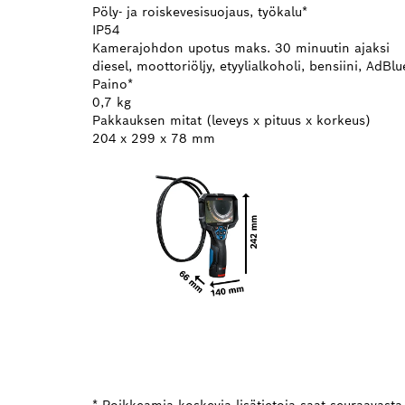
Pöly- ja roiskevesisuojaus, työkalu*
IP54
Kamerajohdon upotus maks. 30 minuutin ajaksi
diesel, moottoriöljy, etyylialkoholi, bensiini, AdBl
Paino*
0,7 kg
Pakkauksen mitat (leveys x pituus x korkeus)
204 x 299 x 78 mm