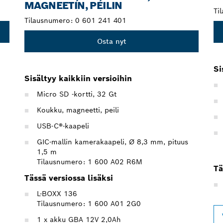
MAGNEETIN, PEILIN
Ti
Tilausnumero:
0 601 241 401
Osta nyt
Si
Sisältyy kaikkiin versioihin
Micro SD -kortti, 32 Gt
Koukku, magneetti, peili
USB-C®-kaapeli
GIC-mallin kamerakaapeli, Ø 8,3 mm, pituus
1,5 m
Tilausnumero: 1 600 A02 R6M
Tä
Tässä versiossa lisäksi
L-BOXX 136
Tilausnumero: 1 600 A01 2G0
1 x akku GBA 12V 2,0Ah