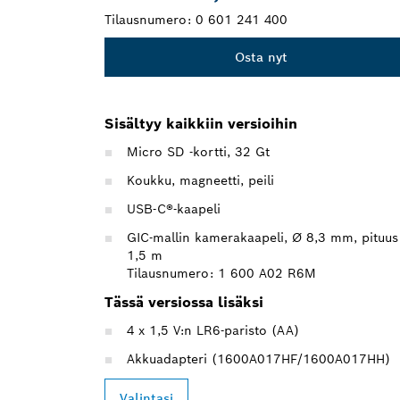
Tilausnumero:
0 601 241 400
Osta nyt
Sisältyy kaikkiin versioihin
Micro SD -kortti, 32 Gt
Koukku, magneetti, peili
USB-C®-kaapeli
GIC-mallin kamerakaapeli, Ø 8,3 mm, pituus
1,5 m
Tilausnumero: 1 600 A02 R6M
Tässä versiossa lisäksi
4 x 1,5 V:n LR6-paristo (AA)
Akkuadapteri (1600A017HF/1600A017HH)
Valintasi