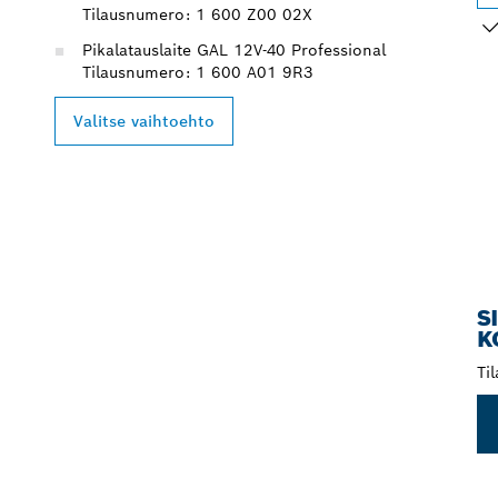
Tilausnumero: 1 600 Z00 02X
Pikalatauslaite GAL 12V-40 Professional
VA
Tilausnumero: 1 600 A01 9R3
Valitse vaihtoehto
S
K
Ti