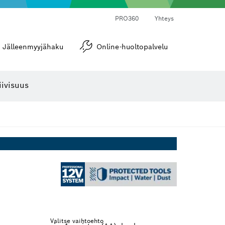
PRO360
Yhteys
Jälleenmyyjähaku
Online-huoltopalvelu
Kulma- ja kaltevuusmitat
iivisuus
Valitse vaihtoehto