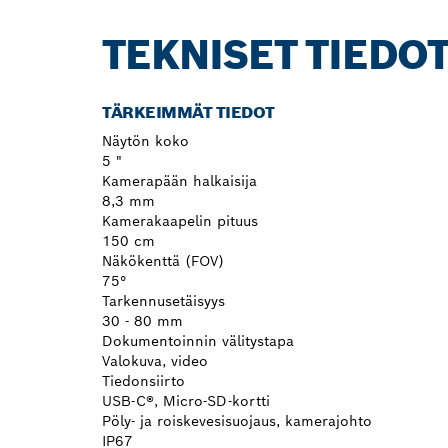
TEKNISET TIEDO
TÄRKEIMMÄT TIEDOT
Näytön koko
5 "
Kamerapään halkaisija
8,3 mm
Kamerakaapelin pituus
150 cm
Näkökenttä (FOV)
75°
Tarkennusetäisyys
30 - 80 mm
Dokumentoinnin välitystapa
Valokuva, video
Tiedonsiirto
USB-C®, Micro-SD-kortti
Pöly- ja roiskevesisuojaus, kamerajohto
IP67