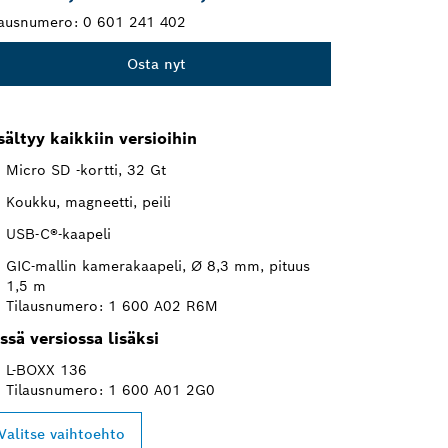
lausnumero:
0 601 241 402
Osta nyt
sältyy kaikkiin versioihin
Micro SD -kortti, 32 Gt
Koukku, magneetti, peili
USB-C®-kaapeli
GIC-mallin kamerakaapeli, Ø 8,3 mm, pituus
1,5 m
Tilausnumero: 1 600 A02 R6M
ssä versiossa lisäksi
L-BOXX 136
Tilausnumero: 1 600 A01 2G0
Valitse vaihtoehto