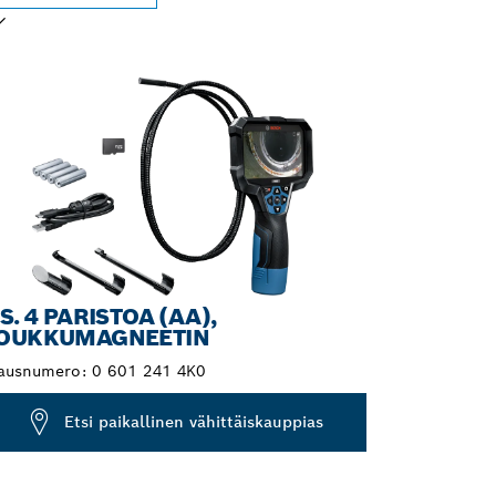
LINTASI
IS. 4 PARISTOA (AA),
OUKKUMAGNEETIN
lausnumero:
0 601 241 4K0
Etsi paikallinen vähittäiskauppias