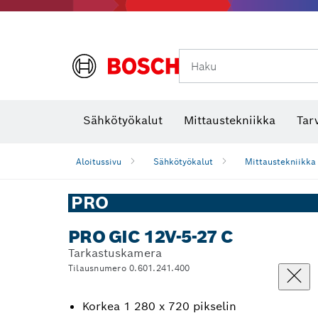
Haku
Lämpökamerat ja lämpötunnistimet
Sähkötyökalut
Mittaustekniikka
Tar
Aloitussivu
Sähkötyökalut
Mittaustekniikka
PRO
PRO GIC 12V-5-27 C
Tarkastuskamera
Tilausnumero 0.601.241.400
Korkea 1 280 x 720 pikselin