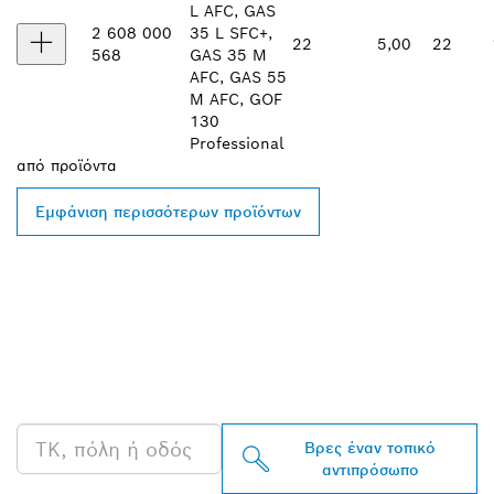
L AFC, GAS
2 608 000
35 L SFC+,
22
5,00
22
568
GAS 35 M
AFC, GAS 55
M AFC, GOF
130
Professional
από
προϊόντα
Εμφάνιση περισσότερων προϊόντων
ΒΡΕΣ ΈΝΑΝ
ΑΝΤΙΠΡΌΣΩΠΟ ΤΗΣ
BOSCH PROFESSIONAL
ΣΤΗΝ ΠΕΡΙΟΧΉ ΣΟΥ
Βρες έναν τοπικό
αντιπρόσωπο